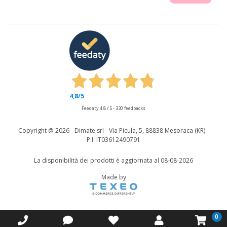
4,8
/5
Feedaty
4.8
/
5
-
330
feedbacks
Copyright @
2026 - Dimate srl - Via Picula, 5, 88838 Mesoraca (KR) -
P.I. IT03612490791
La disponibilità dei prodotti è aggiornata al 08-08-2026
Made by
0