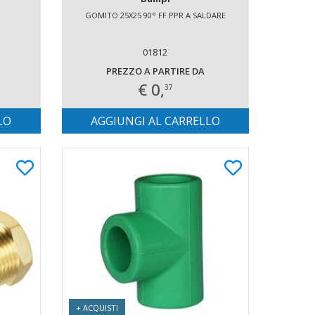
GOMITO 25X25 90° FF PPR A SALDARE
01812
PREZZO A PARTIRE DA
€ 0,
37
LO
AGGIUNGI AL CARRELLO
+ ACQUISTI