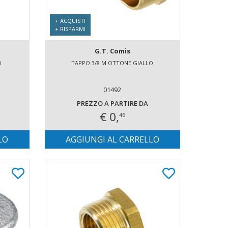
+ ACQUISTI
+ RISPARMI
G.T. Comis
O
TAPPO 3/8 M OTTONE GIALLO
01492
PREZZO A PARTIRE DA
€ 0,
46
LO
AGGIUNGI AL CARRELLO