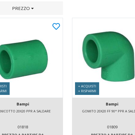
PREZZO
ISTI
+ ACQUISTI
ARMI
+ RISPARMI
Bampi
Bampi
NICOTTO 20X20 PPR A SALDARE
GOMITO 20X20 FF 90° PPR A SA
01818
01809