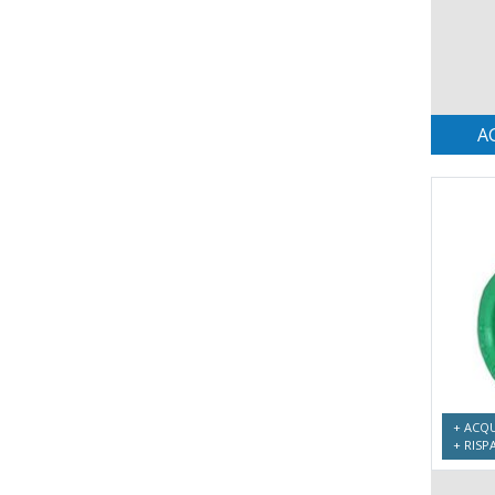
A
+ ACQU
+ RISP