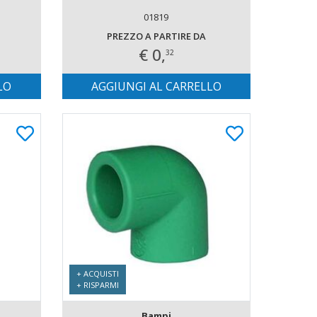
01819
PREZZO A PARTIRE DA
€ 0,
32
LO
AGGIUNGI AL CARRELLO
+ ACQUISTI
+ RISPARMI
Bampi