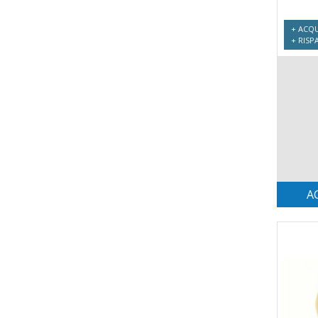
+ ACQU
+ RISP
A