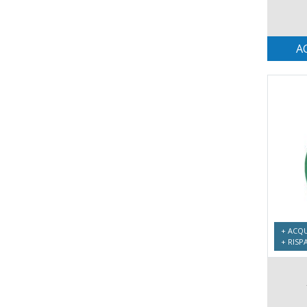
A
+ ACQU
+ RISP