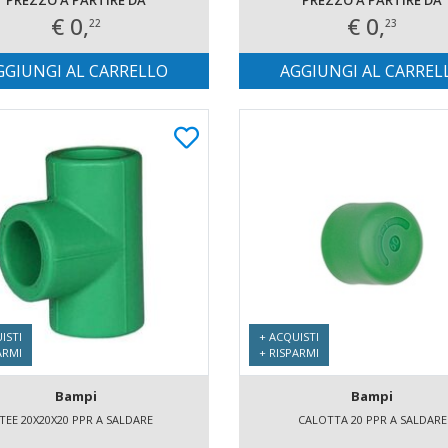
PREZZO A PARTIRE DA
PREZZO A PARTIRE DA
€ 0,
€ 0,
22
23
GGIUNGI AL CARRELLO
AGGIUNGI AL CARREL
ISTI
+ ACQUISTI
ARMI
+ RISPARMI
Bampi
Bampi
TEE 20X20X20 PPR A SALDARE
CALOTTA 20 PPR A SALDARE