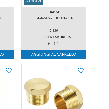
+ RISPARMI
Bampi
O
TEE 25X25X25 PPR A SALDARE
01839
PREZZO A PARTIRE DA
€ 0,
41
LO
AGGIUNGI AL CARRELLO