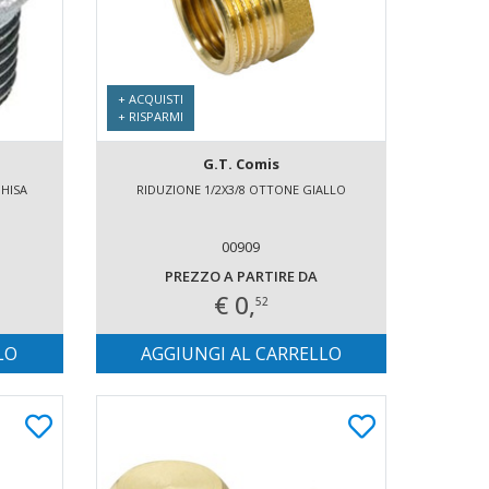
+ ACQUISTI
+ RISPARMI
G.T. Comis
HISA
RIDUZIONE 1/2X3/8 OTTONE GIALLO
00909
PREZZO A PARTIRE DA
€ 0,
52
LO
AGGIUNGI AL CARRELLO