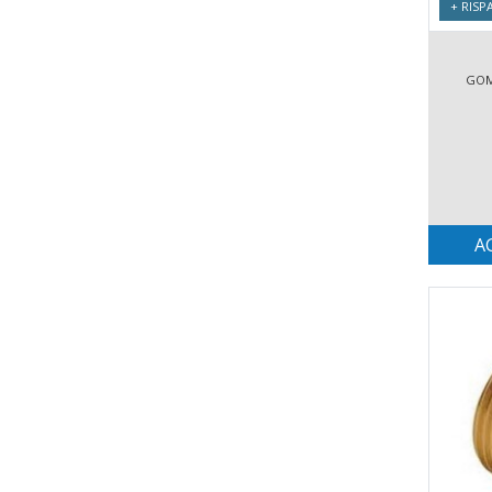
+ RISP
GOMI
A