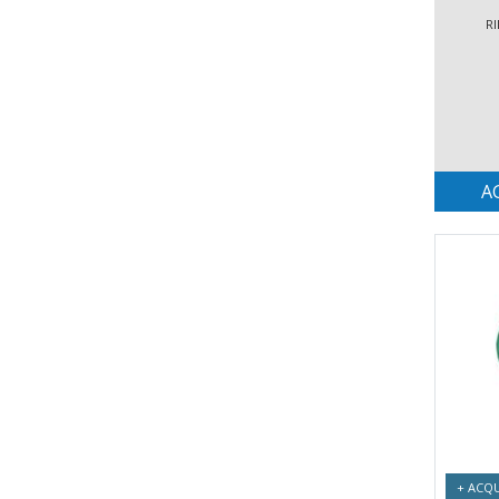
RI
A
+ ACQU