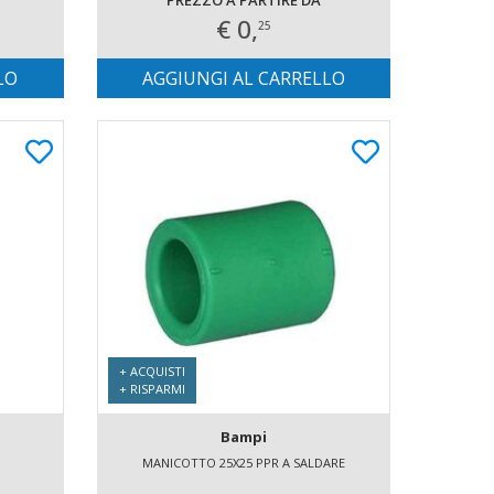
PREZZO A PARTIRE DA
€ 0,
25
LO
AGGIUNGI AL CARRELLO
+ ACQUISTI
+ RISPARMI
Bampi
MANICOTTO 25X25 PPR A SALDARE