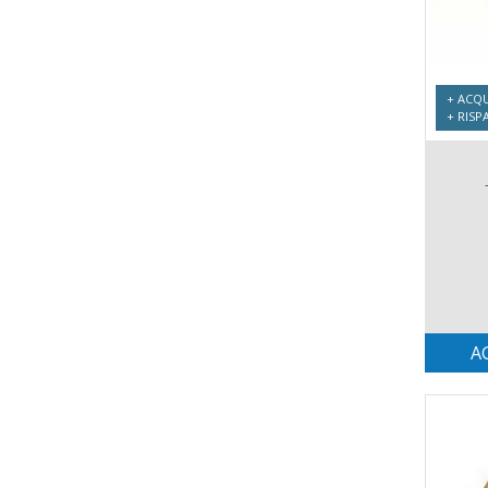
+ ACQU
+ RISP
A