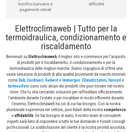
bonifico bancario e
difficoltà
pagamenti rateali
Elettroclimaweb | Tutto per la
termoidraulica, condizionamento e
riscaldamento
Benvenuti su
Elettroclimaweb
, il miglior sito e-commerce per l'acquisto
di prodotti per il riscaldamento, il condizionamento e per la
termoidraulica delle migliori marche. Siamo orgogliosi di offrire una
vasta selezione di prodotti di alta qualità provenienti da marchi rinomati
come
Dab
,
Cordivari
,
Geberit
e
Immergas
.
Climatizzatori
,
fancoil
e
termosifoni
sono solo alcuni dei prodotti che puoi trovare nel nostro
store. Che tu stia cercando soluzioni per raffreddare efficacemente
l'ambiente durante l'estate o per riscaldare in modo efficiente durante
l'inverno, Elettroclimaweb ha ciò di cui hai bisogno. Con la nostra
pluriennale esperienza nel settore, puoi fidarti della nostra
competenza
e
affidabilità
. Se hai bisogno di aiuto, il nostro team di consulenti
esperti sarà lieto di rispondere a tutte le tue domande e fornirti consigli
professionali. La soddisfazione del cliente è la nostra priorità assoluta,