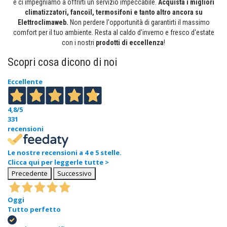
e ci impegniamo a offrirti un servizio impeccabile.
Acquista i migliori
climatizzatori, fancoil, termosifoni e tanto altro ancora su
Elettroclimaweb.
Non perdere l'opportunità di garantirti il massimo
comfort per il tuo ambiente. Resta al caldo d'inverno e fresco d'estate
con i nostri
prodotti di eccellenza
!
Scopri cosa dicono di noi
Eccellente
4,8
/5
331
recensioni
Le nostre recensioni a 4 e 5 stelle.
Clicca qui per leggerle tutte >
Precedente
Successivo
Oggi
Tutto perfetto