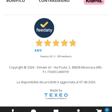
4,8
/5
Feedaty
4.8
/
5
-
330
feedbacks
Copyright @
2026 - Dimate srl - Via Picula, 5, 88838 Mesoraca (KR) -
P.I. IT03612490791
La disponibilità dei prodotti è aggiornata al 07-08-2026
Made by
0