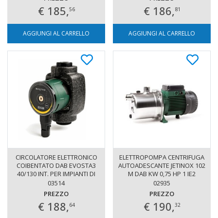
BOCCHETTONI 1"1/2"
€ 185,
€ 186,
56
81
AGGIUNGI AL CARRELLO
AGGIUNGI AL CARRELLO
CIRCOLATORE ELETTRONICO
ELETTROPOMPA CENTRIFUGA
COIBENTATO DAB EVOSTA3
AUTOADESCANTE JETINOX 102
40/130 INT. PER IMPIANTI DI
M DAB KW 0,75 HP 1 IE2
RISCALDAMENTO E
03514
02935
CONDIZIONAMENTO 1"
PREZZO
PREZZO
BOCCHETTONI 1"1/2"
€ 188,
€ 190,
64
32