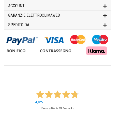
ACCOUNT
GARANZIE ELETTROCLIMAWEB
SPEDITO DA
4,8
/5
Feedaty
4.8
/
5
-
329
feedbacks