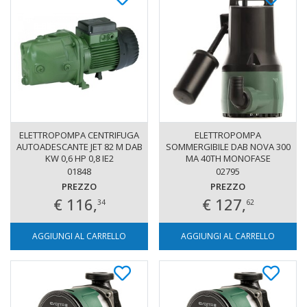
ELETTROPOMPA CENTRIFUGA
ELETTROPOMPA
AUTOADESCANTE JET 82 M DAB
SOMMERGIBILE DAB NOVA 300
KW 0,6 HP 0,8 IE2
MA 40TH MONOFASE
DRENAGGIO ACQUE CHIARE AD
01848
02795
USO DOMESTICO
PREZZO
PREZZO
€ 116,
€ 127,
34
62
AGGIUNGI AL CARRELLO
AGGIUNGI AL CARRELLO