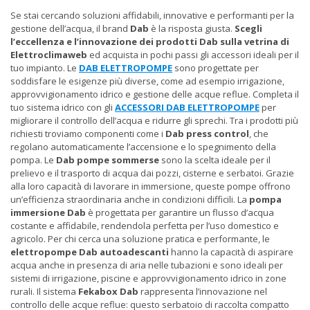
Se stai cercando soluzioni affidabili, innovative e performanti per la
gestione dell’acqua, il brand
Dab
è la risposta giusta.
Scegli
l’eccellenza e l’innovazione dei prodotti Dab sulla vetrina di
Elettroclimaweb
ed acquista in pochi passi gli accessori ideali per il
tuo impianto. Le
DAB ELETTROPOMPE
sono progettate per
soddisfare le esigenze più diverse, come ad esempio irrigazione,
approvvigionamento idrico e gestione delle acque reflue. Completa il
tuo sistema idrico con gli
ACCESSORI DAB ELETTROPOMPE
per
migliorare il controllo dell’acqua e ridurre gli sprechi. Tra i prodotti più
richiesti troviamo componenti come i
Dab press control
, che
regolano automaticamente l’accensione e lo spegnimento della
pompa. Le
Dab pompe sommerse
sono la scelta ideale per il
prelievo e il trasporto di acqua dai pozzi, cisterne e serbatoi. Grazie
alla loro capacità di lavorare in immersione, queste pompe offrono
un’efficienza straordinaria anche in condizioni difficili. La
pompa
immersione Dab
è progettata per garantire un flusso d’acqua
costante e affidabile, rendendola perfetta per l’uso domestico e
agricolo. Per chi cerca una soluzione pratica e performante, le
elettropompe Dab autoadescanti
hanno la capacità di aspirare
acqua anche in presenza di aria nelle tubazioni e sono ideali per
sistemi di irrigazione, piscine e approvvigionamento idrico in zone
rurali. Il sistema
Fekabox Dab
rappresenta l’innovazione nel
controllo delle acque reflue: questo serbatoio di raccolta compatto