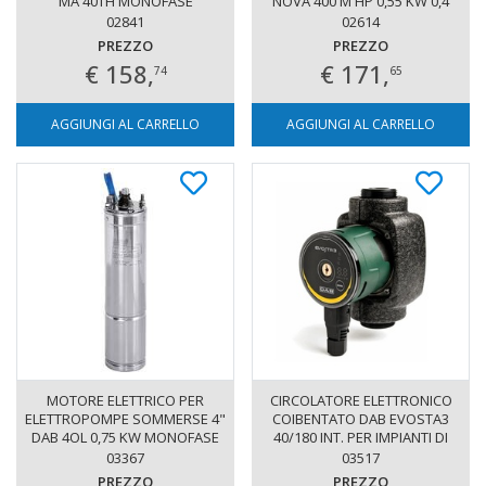
MA 40TH MONOFASE
NOVA 400 M HP 0,55 KW 0,4
DRENAGGIO ACQUE CHIARE AD
02841
02614
USO DOMESTICO
PREZZO
PREZZO
€ 158,
€ 171,
74
65
AGGIUNGI AL CARRELLO
AGGIUNGI AL CARRELLO
MOTORE ELETTRICO PER
CIRCOLATORE ELETTRONICO
ELETTROPOMPE SOMMERSE 4"
COIBENTATO DAB EVOSTA3
DAB 4OL 0,75 KW MONOFASE
40/180 INT. PER IMPIANTI DI
RISCALDAMENTO E
03367
03517
CONDIZIONAMENTO 1"
PREZZO
PREZZO