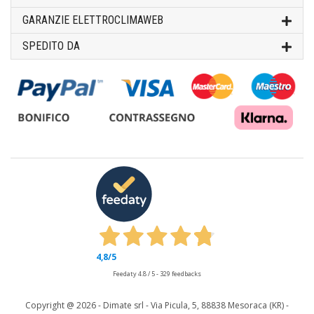
GARANZIE ELETTROCLIMAWEB
SPEDITO DA
4,8
/5
Feedaty
4.8
/
5
-
329
feedbacks
Copyright @
2026 - Dimate srl - Via Picula, 5, 88838 Mesoraca (KR) -