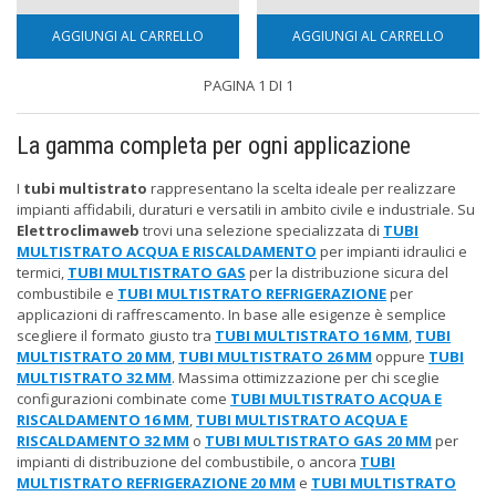
AGGIUNGI AL CARRELLO
AGGIUNGI AL CARRELLO
PAGINA 1 DI 1
La gamma completa per ogni applicazione
I
tubi multistrato
rappresentano la scelta ideale per realizzare
impianti affidabili, duraturi e versatili in ambito civile e industriale. Su
Elettroclimaweb
trovi una selezione specializzata di
TUBI
MULTISTRATO ACQUA E RISCALDAMENTO
per impianti idraulici e
termici,
TUBI MULTISTRATO GAS
per la distribuzione sicura del
combustibile e
TUBI MULTISTRATO REFRIGERAZIONE
per
applicazioni di raffrescamento. In base alle esigenze è semplice
scegliere il formato giusto tra
TUBI MULTISTRATO 16 MM
,
TUBI
MULTISTRATO 20 MM
,
TUBI MULTISTRATO 26 MM
oppure
TUBI
MULTISTRATO 32 MM
. Massima ottimizzazione per chi sceglie
configurazioni combinate come
TUBI MULTISTRATO ACQUA E
RISCALDAMENTO 16 MM
,
TUBI MULTISTRATO ACQUA E
RISCALDAMENTO 32 MM
o
TUBI MULTISTRATO GAS 20 MM
per
impianti di distribuzione del combustibile, o ancora
TUBI
MULTISTRATO REFRIGERAZIONE 20 MM
e
TUBI MULTISTRATO