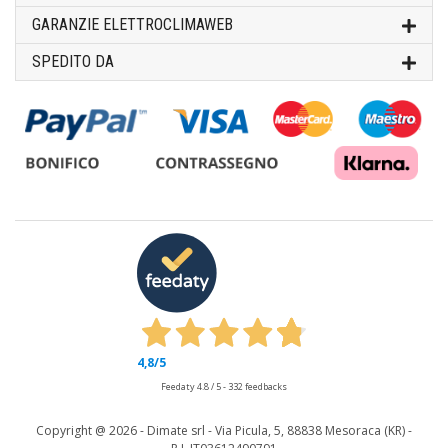
GARANZIE ELETTROCLIMAWEB
SPEDITO DA
4,8
/5
Feedaty
4.8
/
5
-
332
feedbacks
Copyright @
2026 - Dimate srl - Via Picula, 5, 88838 Mesoraca (KR) -