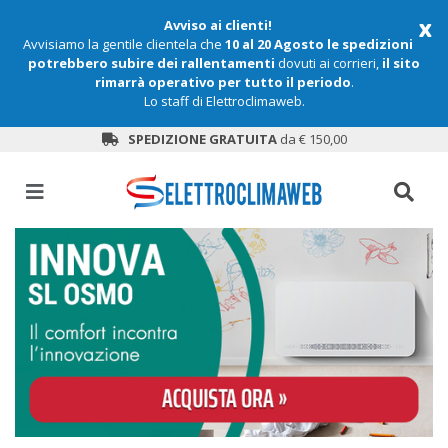
x
Avviso ai clienti!
Avvisiamo la gentile clientela che
10 al 20 Agosto le spedizioni
potrebbero subire dei rallentamenti
dovuti ai corrieri,
il sito
rimarrà operativo per tutto il periodo
.
Lo staff di Elettroclimaweb.
SPEDIZIONE GRATUITA
da € 150,00