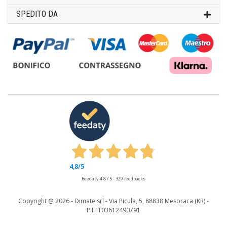
SPEDITO DA
4,8
/5
Feedaty
4.8
/
5
-
329
feedbacks
Copyright @
2026 - Dimate srl - Via Picula, 5, 88838 Mesoraca (KR) -
P.I. IT03612490791