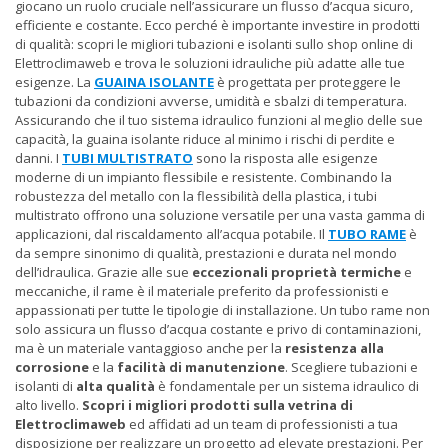
giocano un ruolo cruciale nell’assicurare un flusso d’acqua sicuro,
efficiente e costante. Ecco perché è importante investire in prodotti
di qualità: scopri le migliori tubazioni e isolanti sullo shop online di
Elettroclimaweb e trova le soluzioni idrauliche più adatte alle tue
esigenze. La
GUAINA ISOLANTE
è progettata per proteggere le
tubazioni da condizioni avverse, umidità e sbalzi di temperatura.
Assicurando che il tuo sistema idraulico funzioni al meglio delle sue
capacità, la guaina isolante riduce al minimo i rischi di perdite e
danni. I
TUBI MULTISTRATO
sono la risposta alle esigenze
moderne di un impianto flessibile e resistente. Combinando la
robustezza del metallo con la flessibilità della plastica, i tubi
multistrato offrono una soluzione versatile per una vasta gamma di
applicazioni, dal riscaldamento all’acqua potabile. Il
TUBO RAME
è
da sempre sinonimo di qualità, prestazioni e durata nel mondo
dell’idraulica. Grazie alle sue
eccezionali proprietà termiche
e
meccaniche, il rame è il materiale preferito da professionisti e
appassionati per tutte le tipologie di installazione. Un tubo rame non
solo assicura un flusso d’acqua costante e privo di contaminazioni,
ma è un materiale vantaggioso anche per la
resistenza alla
corrosione
e la
facilità di manutenzione
. Scegliere tubazioni e
isolanti di
alta
qualità
è fondamentale per un sistema idraulico di
alto livello.
Scopri i migliori prodotti sulla vetrina di
Elettroclimaweb
ed affidati ad un team di professionisti a tua
disposizione per realizzare un progetto ad elevate prestazioni. Per