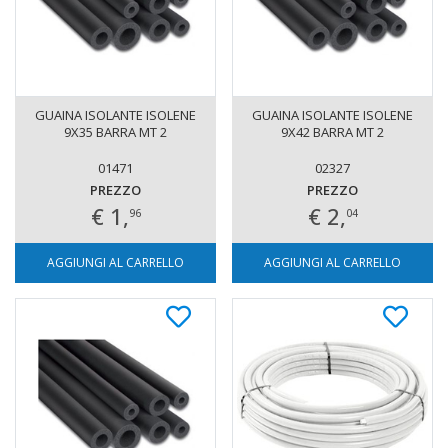
GUAINA ISOLANTE ISOLENE
GUAINA ISOLANTE ISOLENE
9X35 BARRA MT 2
9X42 BARRA MT 2
01471
02327
PREZZO
PREZZO
€ 1,
€ 2,
96
04
AGGIUNGI AL CARRELLO
AGGIUNGI AL CARRELLO