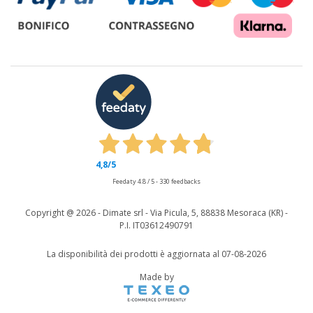
4,8
/5
Feedaty
4.8
/
5
-
330
feedbacks
Copyright @
2026 - Dimate srl - Via Picula, 5, 88838 Mesoraca (KR) -
P.I. IT03612490791
La disponibilità dei prodotti è aggiornata al 07-08-2026
Made by