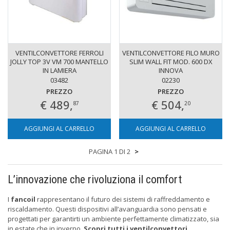
VENTILCONVETTORE FERROLI
VENTILCONVETTORE FILO MURO
JOLLY TOP 3V VM 700 MANTELLO
SLIM WALL FIT MOD. 600 DX
IN LAMIERA
INNOVA
03482
02230
PREZZO
PREZZO
€ 489,
€ 504,
87
20
AGGIUNGI AL CARRELLO
AGGIUNGI AL CARRELLO
PAGINA 1 DI 2
>
L’innovazione che rivoluziona il comfort
I
fancoil
rappresentano il futuro dei sistemi di raffreddamento e
riscaldamento. Questi dispositivi all’avanguardia sono pensati e
progettati per garantirti un ambiente perfettamente climatizzato, sia
in estate che in inverno.
Scopri tutti i ventilconvettori