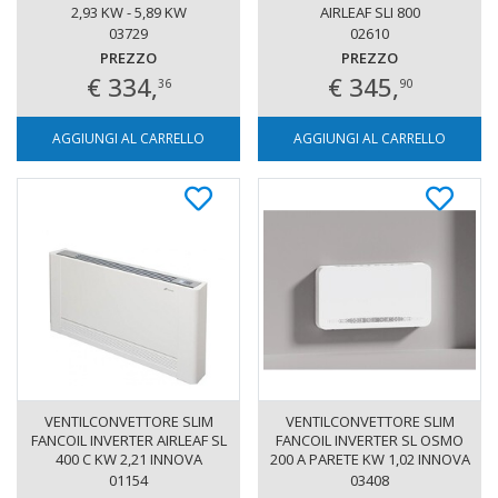
2,93 KW - 5,89 KW
AIRLEAF SLI 800
03729
02610
PREZZO
PREZZO
€ 334,
€ 345,
36
90
AGGIUNGI AL CARRELLO
AGGIUNGI AL CARRELLO
VENTILCONVETTORE SLIM
VENTILCONVETTORE SLIM
FANCOIL INVERTER AIRLEAF SL
FANCOIL INVERTER SL OSMO
400 C KW 2,21 INNOVA
200 A PARETE KW 1,02 INNOVA
ATT. SX
01154
03408