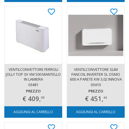
VENTILCONVETTORE FERROLI
VENTILCONVETTORE SLIM
JOLLY TOP 3V VM 500 MANTELLO
FANCOIL INVERTER SL OSMO
IN LAMIERA
600 A PARETE KW 3,02 INNOVA
ATT. SX
03481
03410
PREZZO
PREZZO
€ 409,
€ 451,
09
44
AGGIUNGI AL CARRELLO
AGGIUNGI AL CARRELLO