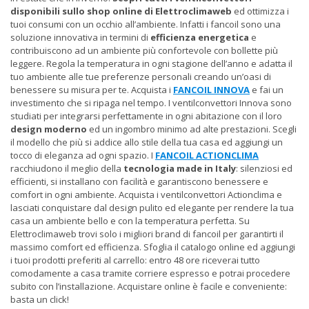
disponibili sullo shop online di Elettroclimaweb
ed ottimizza i
tuoi consumi con un occhio all’ambiente. Infatti i fancoil sono una
soluzione innovativa in termini di
efficienza energetica
e
contribuiscono ad un ambiente più confortevole con bollette più
leggere. Regola la temperatura in ogni stagione dell’anno e adatta il
tuo ambiente alle tue preferenze personali creando un’oasi di
benessere su misura per te. Acquista i
FANCOIL INNOVA
e fai un
investimento che si ripaga nel tempo. I ventilconvettori Innova sono
studiati per integrarsi perfettamente in ogni abitazione con il loro
design moderno
ed un ingombro minimo ad alte prestazioni. Scegli
il modello che più si addice allo stile della tua casa ed aggiungi un
tocco di eleganza ad ogni spazio. I
FANCOIL ACTIONCLIMA
racchiudono il meglio della
tecnologia made in Italy
: silenziosi ed
efficienti, si installano con facilità e garantiscono benessere e
comfort in ogni ambiente. Acquista i ventilconvettori Actionclima e
lasciati conquistare dal design pulito ed elegante per rendere la tua
casa un ambiente bello e con la temperatura perfetta. Su
Elettroclimaweb trovi solo i migliori brand di fancoil per garantirti il
massimo comfort ed efficienza. Sfoglia il catalogo online ed aggiungi
i tuoi prodotti preferiti al carrello: entro 48 ore riceverai tutto
comodamente a casa tramite corriere espresso e potrai procedere
subito con l’installazione. Acquistare online è facile e conveniente:
basta un click!