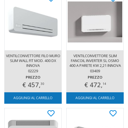
VENTILCONVETTORE FILO MURO
VENTILCONVETTORE SLIM
SLIM WALL FIT MOD. 400 DX
FANCOIL INVERTER SL OSMO
INNOVA
400 A PARETE KW 2,21 INNOVA
ATT. SX
02229
03409
PREZZO
PREZZO
€ 457,
€ 472,
30
14
AGGIUNGI AL CARRELLO
AGGIUNGI AL CARRELLO