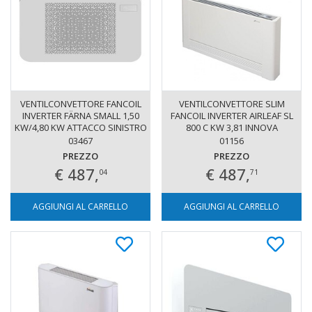
VENTILCONVETTORE FANCOIL
VENTILCONVETTORE SLIM
INVERTER FÄRNA SMALL 1,50
FANCOIL INVERTER AIRLEAF SL
KW/4,80 KW ATTACCO SINISTRO
800 C KW 3,81 INNOVA
WI-FI OPTIONAL
03467
01156
PREZZO
PREZZO
€ 487,
€ 487,
04
71
AGGIUNGI AL CARRELLO
AGGIUNGI AL CARRELLO