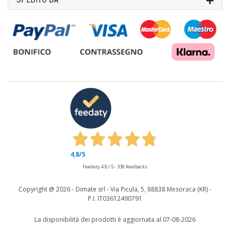
4,8
/5
Feedaty
4.8
/
5
-
330
feedbacks
Copyright @
2026 - Dimate srl - Via Picula, 5, 88838 Mesoraca (KR) -
P.I. IT03612490791
La disponibilità dei prodotti è aggiornata al 07-08-2026