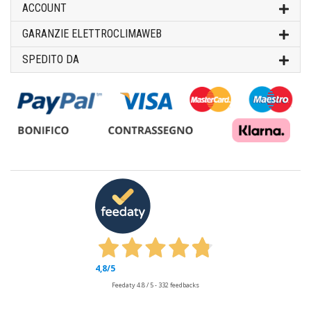
ACCOUNT
GARANZIE ELETTROCLIMAWEB
SPEDITO DA
4,8
/5
Feedaty
4.8
/
5
-
332
feedbacks