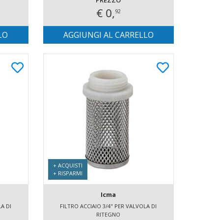
PREZZO
€ 0,
92
LO
AGGIUNGI AL CARRELLO
+ ACQUISTI
+ RISPARMI
Icma
A DI
FILTRO ACCIAIO 3/4" PER VALVOLA DI
RITEGNO