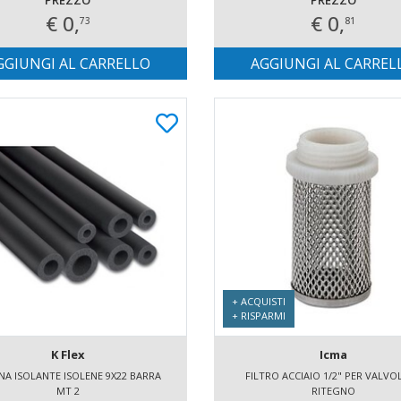
PREZZO
PREZZO
€ 0,
€ 0,
73
81
GGIUNGI AL CARRELLO
AGGIUNGI AL CARREL
+ ACQUISTI
+ RISPARMI
K Flex
Icma
NA ISOLANTE ISOLENE 9X22 BARRA
FILTRO ACCIAIO 1/2" PER VALVOL
MT 2
RITEGNO