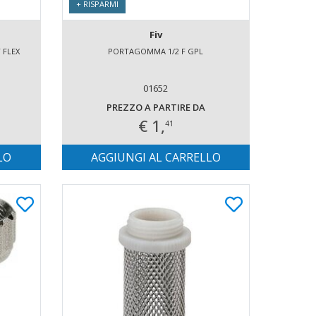
+ RISPARMI
Fiv
 FLEX
PORTAGOMMA 1/2 F GPL
01652
PREZZO A PARTIRE DA
€ 1,
41
LO
AGGIUNGI AL CARRELLO