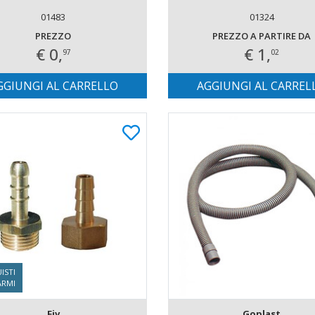
01483
01324
PREZZO
PREZZO A PARTIRE DA
€ 0,
€ 1,
97
02
GGIUNGI AL CARRELLO
AGGIUNGI AL CARREL
ISTI
ARMI
Fiv
Goplast