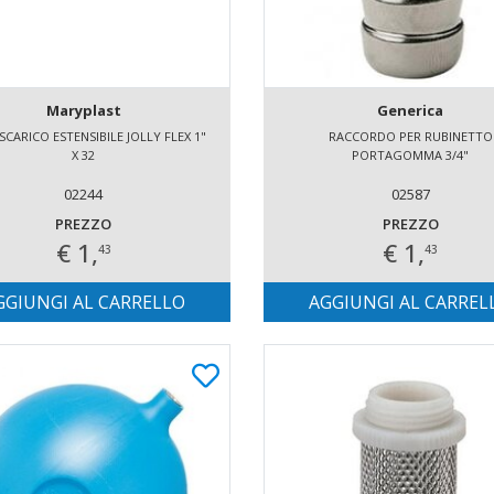
Maryplast
Generica
CARICO ESTENSIBILE JOLLY FLEX 1"
RACCORDO PER RUBINETTO
X 32
PORTAGOMMA 3/4"
02244
02587
PREZZO
PREZZO
€ 1,
€ 1,
43
43
GGIUNGI AL CARRELLO
AGGIUNGI AL CARREL