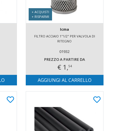
+ ACQUISTI
+ RISPARMI
Icma
FILTRO ACCIAIO 1"1/2" PER VALVOLA DI
RITEGNO
01932
PREZZO A PARTIRE DA
€ 1,
54
LO
AGGIUNGI AL CARRELLO