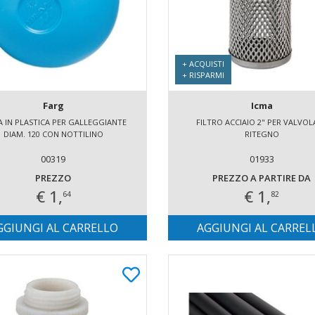
+ ACQUISTI
+ RISPARMI
Farg
Icma
A IN PLASTICA PER GALLEGGIANTE
FILTRO ACCIAIO 2" PER VALVOL
DIAM. 120 CON NOTTILINO
RITEGNO
00319
01933
PREZZO
PREZZO A PARTIRE DA
€ 1,
€ 1,
64
82
GGIUNGI AL CARRELLO
AGGIUNGI AL CARREL