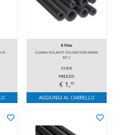
K Flex
A DI
GUAINA ISOLANTE ISOLENE 9X28 BARRA
MT 2
01458
PREZZO
€ 1,
86
LO
AGGIUNGI AL CARRELLO