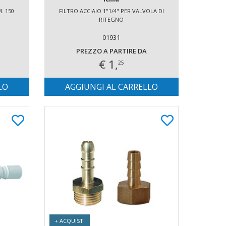
. 150
FILTRO ACCIAIO 1"1/4" PER VALVOLA DI
RITEGNO
01931
PREZZO A PARTIRE DA
€ 1,
25
LO
AGGIUNGI AL CARRELLO
+ ACQUISTI