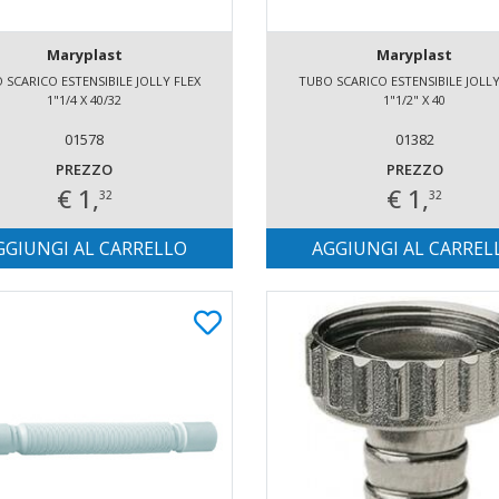
Maryplast
Maryplast
 SCARICO ESTENSIBILE JOLLY FLEX
TUBO SCARICO ESTENSIBILE JOLLY
1"1/4 X 40/32
1"1/2" X 40
01578
01382
PREZZO
PREZZO
€ 1,
€ 1,
32
32
GGIUNGI AL CARRELLO
AGGIUNGI AL CARREL