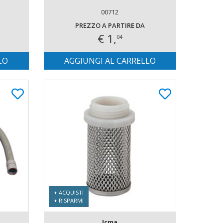
00712
PREZZO A PARTIRE DA
€ 1,
04
LO
AGGIUNGI AL CARRELLO
+ ACQUISTI
+ RISPARMI
Icma