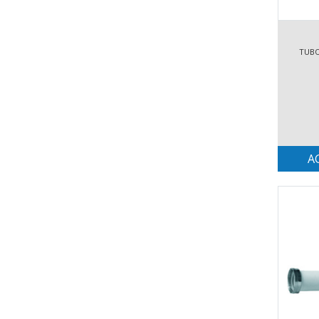
TUBO
A