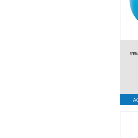
SFER
A