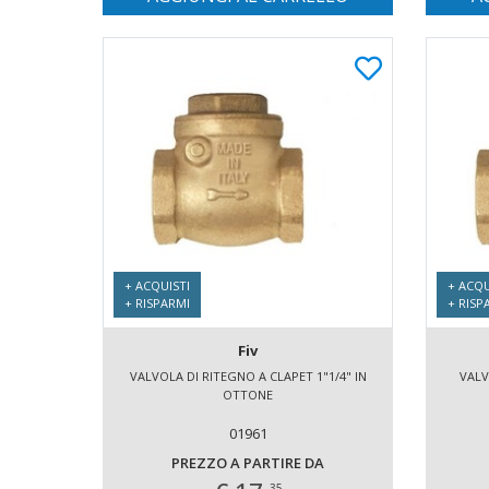
+ ACQUISTI
+ ACQU
+ RISPARMI
+ RISP
Fiv
VALVOLA DI RITEGNO A CLAPET 1"1/4" IN
VALV
OTTONE
01961
PREZZO A PARTIRE DA
35