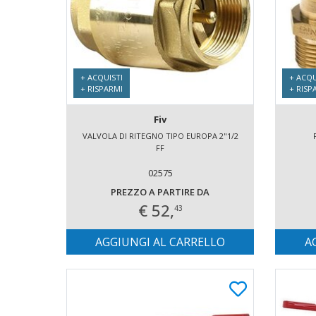
+ ACQUISTI
+ ACQU
+ RISPARMI
+ RISP
Fiv
VALVOLA DI RITEGNO TIPO EUROPA 2"1/2
FF
02575
PREZZO A PARTIRE DA
€ 52,
43
AGGIUNGI AL CARRELLO
A