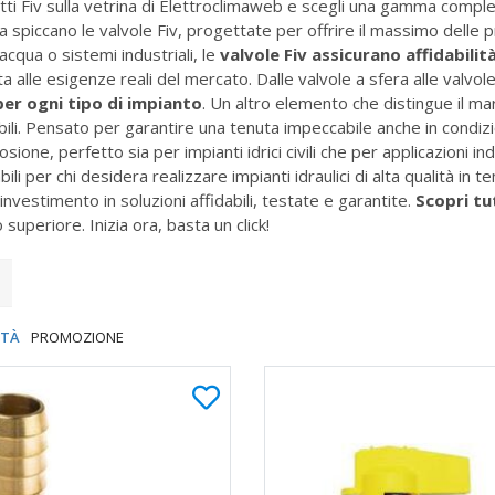
odotti Fiv sulla vetrina di Elettroclimaweb e scegli una gamma com
ta spiccano le valvole Fiv, progettate per offrire il massimo delle p
acqua o sistemi industriali, le
valvole Fiv assicurano affidabili
a alle esigenze reali del mercato. Dalle valvole a sfera alle valvol
 per ogni tipo di impianto
. Un altro elemento che distingue il ma
ibili. Pensato per garantire una tenuta impeccabile anche in condiz
sione, perfetto sia per impianti idrici civili che per applicazioni ind
i per chi desidera realizzare impianti idraulici di alta qualità in
investimento in soluzioni affidabili, testate e garantite.
Scopri tu
o superiore. Inizia ora, basta un click!
ITÀ
PROMOZIONE