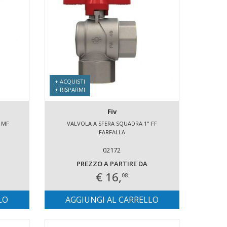
+ ACQUISTI
+ RISPARMI
Fiv
 MF
VALVOLA A SFERA SQUADRA 1" FF
FARFALLA
02172
PREZZO A PARTIRE DA
€ 16,
08
LO
AGGIUNGI AL CARRELLO