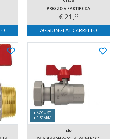
PREZZO A PARTIRE DA
€ 21,
99
LO
AGGIUNGI AL CARRELLO
+ ACQUISTI
+ RISPARMI
Fiv
ALLA
VALVOLA A SFERA SQUADRA 3/4 F CON