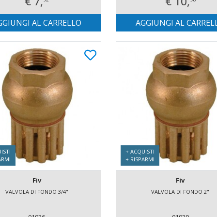
€ 7,
€ 10,
GGIUNGI AL CARRELLO
AGGIUNGI AL CARREL
ISTI
+ ACQUISTI
ARMI
+ RISPARMI
Fiv
Fiv
VALVOLA DI FONDO 3/4"
VALVOLA DI FONDO 2"
01936
01939