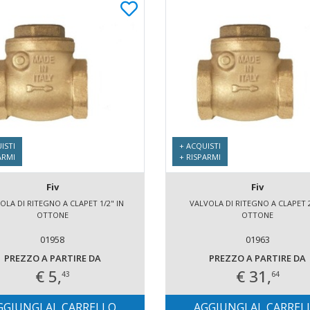
ISTI
+ ACQUISTI
ARMI
+ RISPARMI
Fiv
Fiv
OLA DI RITEGNO A CLAPET 1/2" IN
VALVOLA DI RITEGNO A CLAPET 2
OTTONE
OTTONE
01958
01963
PREZZO A PARTIRE DA
PREZZO A PARTIRE DA
€ 5,
€ 31,
43
64
GGIUNGI AL CARRELLO
AGGIUNGI AL CARREL