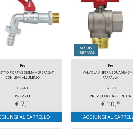
+ ACQUISTI
+ RISPARMI
Fiv
Fiv
NETTO PORTAGOMMA A SFERA 3/4"
VALVOLA A SFERA SQUADRA 3/4
CON LEVA ALLUMINIO
FARFALLA
02240
02173
PREZZO
PREZZO A PARTIRE DA
€ 7,
€ 10,
01
15
GGIUNGI AL CARRELLO
AGGIUNGI AL CARREL