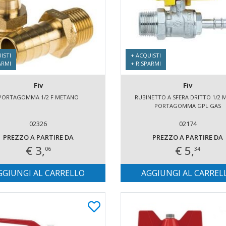
ISTI
+ ACQUISTI
ARMI
+ RISPARMI
Fiv
Fiv
PORTAGOMMA 1/2 F METANO
RUBINETTO A SFERA DRITTO 1/2 
PORTAGOMMA GPL GAS
02326
02174
PREZZO A PARTIRE DA
PREZZO A PARTIRE DA
€ 3,
€ 5,
06
34
GGIUNGI AL CARRELLO
AGGIUNGI AL CARREL