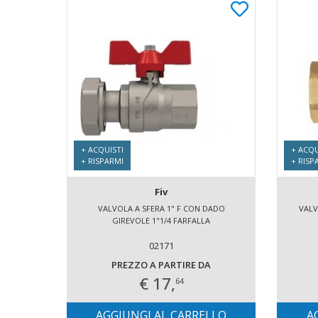
+ ACQUISTI
+ ACQU
+ RISPARMI
+ RISP
Fiv
VALVOLA A SFERA 1" F CON DADO
VALV
GIREVOLE 1"1/4 FARFALLA
02171
PREZZO A PARTIRE DA
€ 17,
64
AGGIUNGI AL CARRELLO
A