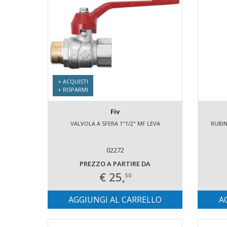
+ ACQUISTI
+ RISPARMI
Fiv
VALVOLA A SFERA 1"1/2" MF LEVA
RUBI
02272
PREZZO A PARTIRE DA
€ 25,
50
AGGIUNGI AL CARRELLO
A