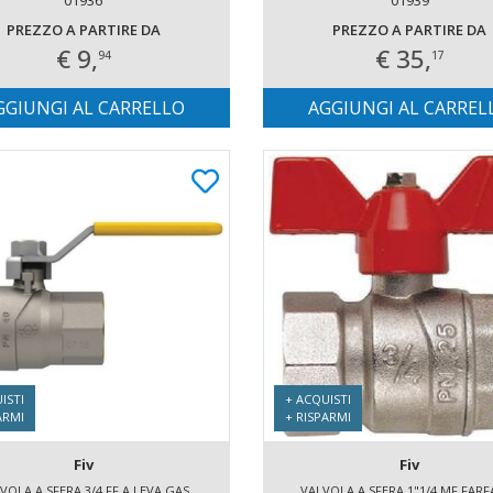
PREZZO A PARTIRE DA
PREZZO A PARTIRE DA
€ 9,
€ 35,
94
17
GGIUNGI AL CARRELLO
AGGIUNGI AL CARREL
ISTI
+ ACQUISTI
ARMI
+ RISPARMI
Fiv
Fiv
VOLA A SFERA 3/4 FF A LEVA GAS
VALVOLA A SFERA 1"1/4 MF FARF