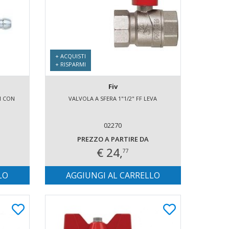
+ ACQUISTI
+ RISPARMI
Fiv
M CON
VALVOLA A SFERA 1"1/2" FF LEVA
02270
PREZZO A PARTIRE DA
€ 24,
77
LO
AGGIUNGI AL CARRELLO