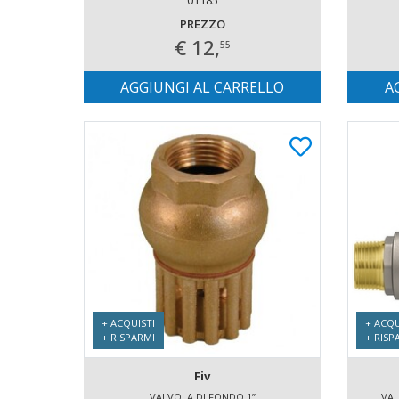
PREZZO
€ 12,
55
AGGIUNGI AL CARRELLO
A
+ ACQUISTI
+ ACQU
+ RISPARMI
+ RISP
Fiv
VALVOLA DI FONDO 1”
VAL