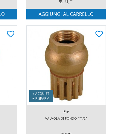
€ 4,
LO
AGGIUNGI AL CARRELLO
+ ACQUISTI
+ RISPARMI
Fiv
VALVOLA DI FONDO 1”1/2"
01938