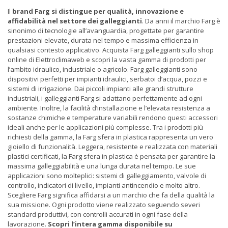
Il
brand Farg si distingue per qualità, innovazione e
affidabilità nel settore dei galleggianti
. Da anni il marchio Farg è
sinonimo di tecnologie all’avanguardia, progettate per garantire
prestazioni elevate, durata nel tempo e massima efficienza in
qualsiasi contesto applicativo. Acquista Farg galleggianti sullo shop
online di Elettroclimaweb e scopri la vasta gamma di prodotti per
l’ambito idraulico, industriale o agricolo. Farg galleggianti sono
dispositivi perfetti per impianti idraulici, serbatoi d’acqua, pozzi e
sistemi di irrigazione. Dai piccoli impianti alle grandi strutture
industriali, i galleggianti Farg si adattano perfettamente ad ogni
ambiente. Inoltre, la facilità d’installazione e l’elevata resistenza a
sostanze chimiche e temperature variabili rendono questi accessori
ideali anche per le applicazioni più complesse. Tra i prodotti più
richiesti della gamma, la Farg sfera in plastica rappresenta un vero
gioiello di funzionalità. Leggera, resistente e realizzata con materiali
plastici certificati, la Farg sfera in plastica è pensata per garantire la
massima galleggiabilità e una lunga durata nel tempo. Le sue
applicazioni sono molteplici: sistemi di galleggiamento, valvole di
controllo, indicatori di livello, impianti antincendio e molto altro.
Scegliere Farg significa affidarsi a un marchio che fa della qualità la
sua missione. Ogni prodotto viene realizzato seguendo severi
standard produttivi, con controlli accurati in ogni fase della
lavorazione.
Scopri l’intera gamma disponibile su