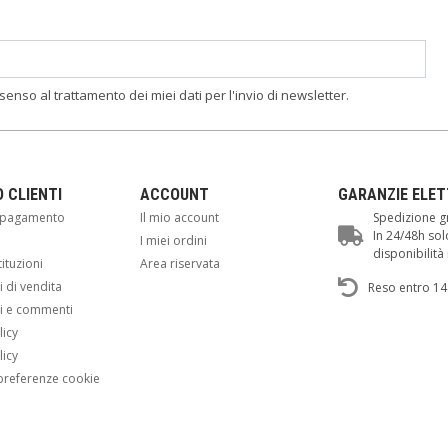
nsenso al trattamento dei miei dati per l'invio di newsletter.
O CLIENTI
ACCOUNT
GARANZIE ELE
i pagamento
Il mio account
Spedizione gr
In 24/48h sol
i
I miei ordini
disponibilit
tituzioni
Area riservata
 di vendita
Reso entro 14
i e commenti
licy
licy
preferenze cookie