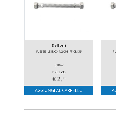
De Borri
FLESSIBILE INOX 1/2X3/8 FF CM 35
FL
01047
PREZZO
€ 2,
36
AGGIUNGI AL CARRELLO
A