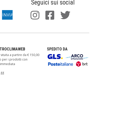
Seguici sui social
TTROCLIMAWEB
SPEDITO DA
atuita a partire da € 150,00
o per i prodotti con
à immediata
 gg