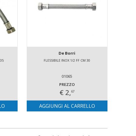
De Borri
 35
FLESSIBILE INOX 1/2 FF CM 30
FLE
01065
PREZZO
€ 2,
67
LO
AGGIUNGI AL CARRELLO
AG