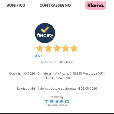
4,8
/5
Feedaty
4.8
/
5
-
330
feedbacks
Copyright @
2026 - Dimate srl - Via Picula, 5, 88838 Mesoraca (KR) -
P.I. IT03612490791
La disponibilità dei prodotti è aggiornata al 08-08-2026
Made by