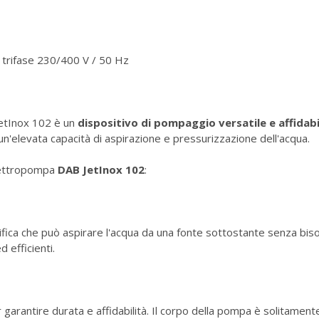
trifase 230/400 V / 50 Hz
etInox 102 è un
dispositivo di pompaggio versatile e affidabi
 un'elevata capacità di aspirazione e pressurizzazione dell'acqua.
'elettropompa
DAB JetInox 102
:
nifica che può aspirare l'acqua da una fonte sottostante senza bi
ed efficienti.
garantire durata e affidabilità. Il corpo della pompa è solitamente r