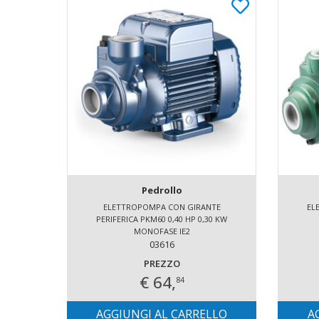
Pedrollo
ELETTROPOMPA CON GIRANTE
EL
PERIFERICA PKM60 0,40 HP 0,30 KW
MONOFASE IE2
03616
PREZZO
€ 64,
84
AGGIUNGI AL CARRELLO
A