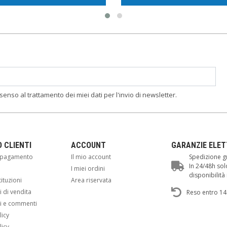
nsenso al trattamento dei miei dati per l'invio di newsletter.
O CLIENTI
ACCOUNT
GARANZIE ELE
i pagamento
Il mio account
Spedizione gr
In 24/48h sol
i
I miei ordini
disponibilit
tituzioni
Area riservata
 di vendita
Reso entro 14
i e commenti
licy
licy