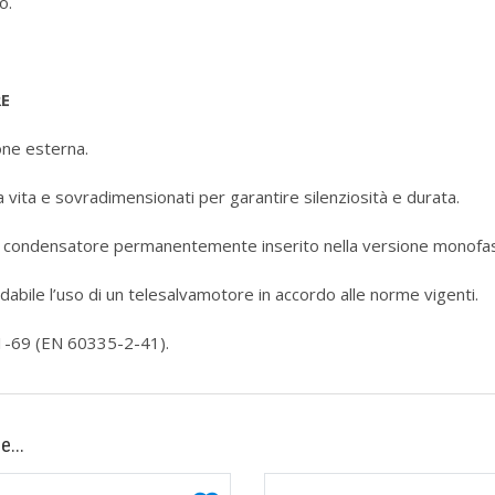
o.
ORE
one esterna.
 vita e sovradimensionati per garantire silenziosità e durata.
 condensatore permanentemente inserito nella versione monofa
abile l’uso di un telesalvamotore in accordo alle norme vigenti.
61-69 (EN 60335-2-41).
e...