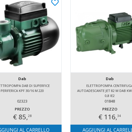
Dab
Dab
ETTROPOMPA DAB DI SUPERFICE
ELETTROPOMPA CENTRIFUG
PERIFERICA KPF 30/16 M 220
AUTOADESCANTE JET 82 M DAB KW 
0,8 IE2
02323
01848
PREZZO
PREZZO
€ 85,
€ 116,
28
34
GGIUNGI AL CARRELLO
AGGIUNGI AL CARREL