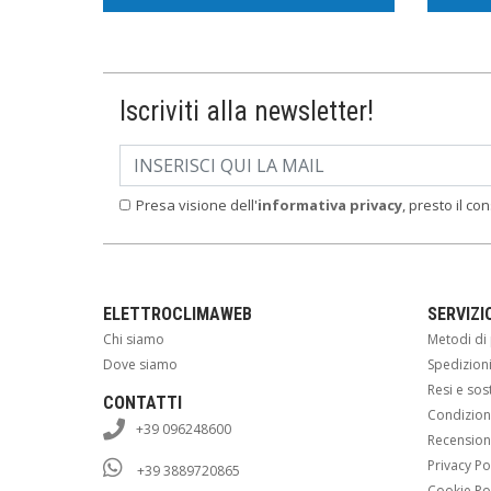
Iscriviti alla newsletter!
Presa visione dell'
informativa privacy
, presto il co
ELETTROCLIMAWEB
SERVIZI
Chi siamo
Metodi d
Dove siamo
Spedizion
Resi e sos
CONTATTI
Condizioni
+39 096248600
Recension
Privacy Po
+39 3889720865
Cookie Po