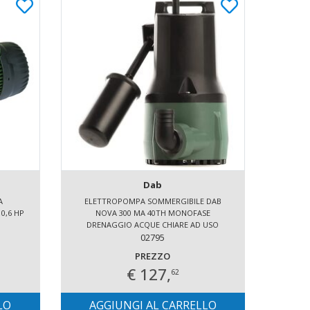
Dab
A
ELETTROPOMPA SOMMERGIBILE DAB
CI
0,6 HP
NOVA 300 MA 40TH MONOFASE
DRENAGGIO ACQUE CHIARE AD USO
DOMESTICO
02795
PREZZO
€ 127,
62
LO
AGGIUNGI AL CARRELLO
AG