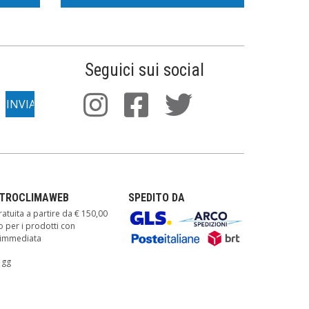
Seguici sui social
TTROCLIMAWEB
SPEDITO DA
atuita a partire da € 150,00
o per i prodotti con
à immediata
 gg