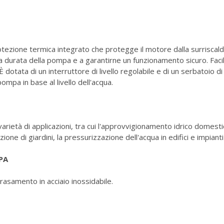
otezione termica integrato che protegge il motore dalla surrisca
a durata della pompa e a garantirne un funzionamento sicuro. Facili
 È dotata di un interruttore di livello regolabile e di un serbatoio 
ompa in base al livello dell'acqua.
varietà di applicazioni, tra cui l'approvvigionamento idrico domes
azione di giardini, la pressurizzazione dell'acqua in edifici e impiant
OMPA
asamento in acciaio inossidabile.