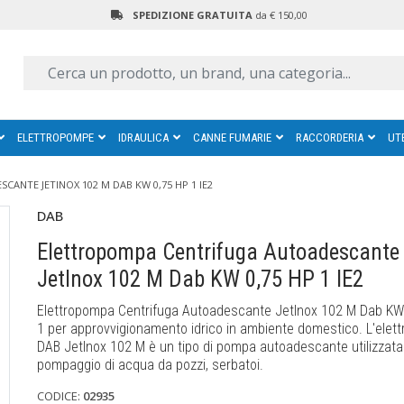
SPEDIZIONE GRATUITA
da € 150,00
ELETTROPOMPE
IDRAULICA
CANNE FUMARIE
RACCORDERIA
UT
NTE JETINOX 102 M DAB KW 0,75 HP 1 IE2
DAB
Elettropompa Centrifuga Autoadescante
JetInox 102 M Dab KW 0,75 HP 1 IE2
Elettropompa Centrifuga Autoadescante JetInox 102 M Dab KW
1 per approvvigionamento idrico in ambiente domestico. L'ele
DAB JetInox 102 M è un tipo di pompa autoadescante utilizzata 
pompaggio di acqua da pozzi, serbatoi.
CODICE:
02935