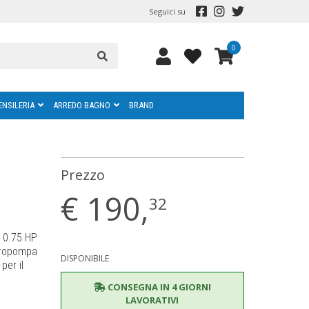
Seguici su
0
ENSILERIA
ARREDO BAGNO
BRAND
Prezzo
€
190,
32
 0.75 HP
ttropompa
DISPONIBILE
per il
CONSEGNA IN 4 GIORNI
LAVORATIVI