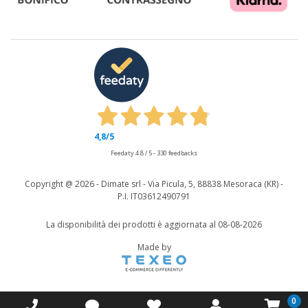
4,8
/5
Feedaty
4.8
/
5
-
330
feedbacks
Copyright @
2026 - Dimate srl - Via Picula, 5, 88838 Mesoraca (KR) -
P.I. IT03612490791
La disponibilità dei prodotti è aggiornata al 08-08-2026
Made by
0