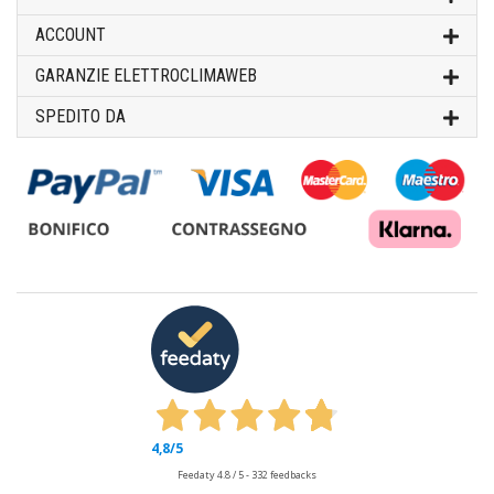
ACCOUNT
GARANZIE ELETTROCLIMAWEB
SPEDITO DA
4,8
/5
Feedaty
4.8
/
5
-
332
feedbacks