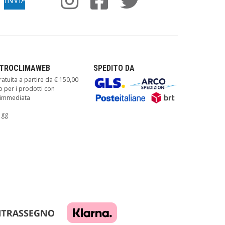
TTROCLIMAWEB
SPEDITO DA
atuita a partire da € 150,00
o per i prodotti con
à immediata
 gg