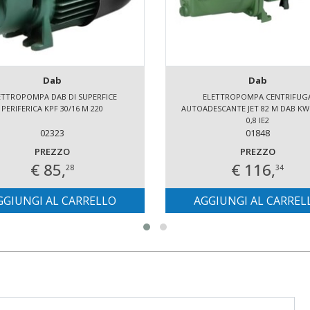
Dab
Dab
ETTROPOMPA DAB DI SUPERFICE
ELETTROPOMPA CENTRIFUG
PERIFERICA KPF 30/16 M 220
AUTOADESCANTE JET 82 M DAB KW 
0,8 IE2
02323
01848
PREZZO
PREZZO
€ 85,
€ 116,
28
34
GGIUNGI AL CARRELLO
AGGIUNGI AL CARREL