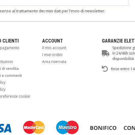
nsenso al trattamento dei miei dati per l'invio di newsletter.
O CLIENTI
ACCOUNT
GARANZIE ELE
i pagamento
Il mio account
Spedizione gr
In 24/48h sol
i
I miei ordini
disponibilit
tituzioni
Area riservata
 di vendita
Reso entro 14
i e commenti
licy
licy
preferenze cookie