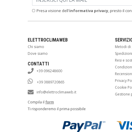
Presa visione dell'
informativa privacy
, presto il co
ELETTROCLIMAWEB
SERVIZI
Chi siamo
Metodi d
Dove siamo
Spedizion
Resi e sos
CONTATTI
Condizioni
+39 096248600
Recension
Privacy Po
+39 3889720865
Cookie Po
info@elettroclimaweb.it
Gestione 
Compila il
form
Ti risponderemo il prima possibile