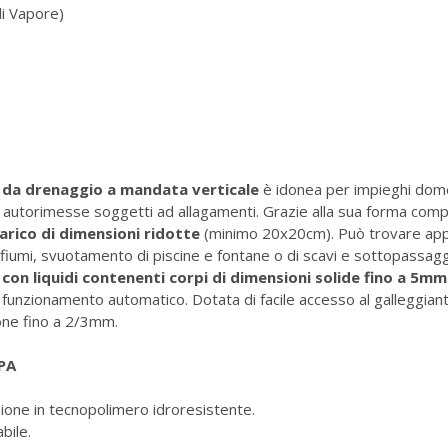
li Vapore)
da drenaggio a mandata verticale
è idonea per impieghi domes
 autorimesse soggetti ad allagamenti. Grazie alla sua forma comp
arico di dimensioni ridotte
(minimo 20x20cm). Può trovare appl
fiumi, svuotamento di piscine e fontane o di scavi e sottopassagg
on liquidi contenenti corpi di dimensioni solide fino a 5mm
l funzionamento automatico. Dotata di facile accesso al galleggia
one fino a 2/3mm.
PA
zione in tecnopolimero idroresistente.
bile.