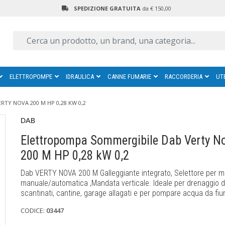
SPEDIZIONE GRATUITA
da € 150,00
ELETTROPOMPE
IDRAULICA
CANNE FUMARIE
RACCORDERIA
UT
TY NOVA 200 M HP 0,28 KW 0,2
DAB
Elettropompa Sommergibile Dab Verty N
200 M HP 0,28 kW 0,2
Dab VERTY NOVA 200 M Galleggiante integrato, Selettore per m
manuale/automatica ,Mandata verticale. Ideale per drenaggio d
scantinati, cantine, garage allagati e per pompare acqua da fiu
CODICE:
03447