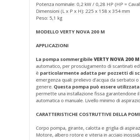
Potenza nominale: 0,2 kW / 0,28 HP (HP = Caval
Dimensioni (L x P x H): 225 x 158 x 354 mm
Peso: 5,1 kg
MODELLO VERTY NOVA 200 M
APPLICAZIONI
La pompa sommergibile
VERTY NOVA 200 M
automatico, per prosciugamento di scantinati ed
è
particolarmente adatta per pozzetti di sc
emergenza quali: prelievo d’acqua da serbatoi o 
genere.
Questa pompa può essere utilizzata c
permette una installazione fissa garantendone i
automatica o manuale. Livello minimo di aspirazi
CARATTERISTICHE COSTRUTTIVE DELLA POM
Corpo pompa, girante, calotta e griglia di aspira
Motore, albero rotore e viteria in acciaio inossida