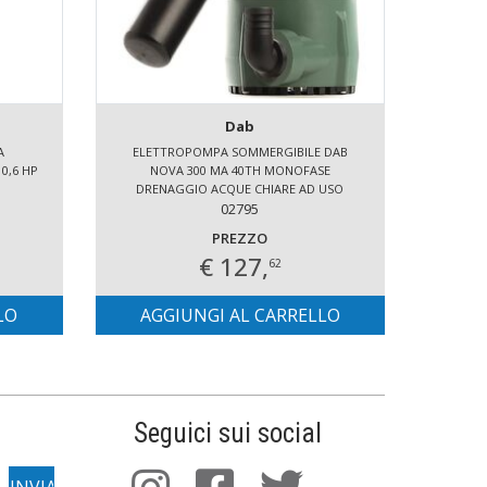
Dab
A
ELETTROPOMPA SOMMERGIBILE DAB
CI
0,6 HP
NOVA 300 MA 40TH MONOFASE
DRENAGGIO ACQUE CHIARE AD USO
DOMESTICO
02795
PREZZO
€ 127,
62
LO
AGGIUNGI AL CARRELLO
AG
Seguici sui social