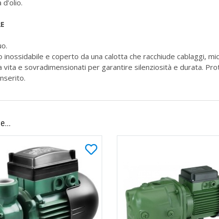
 d’olio.
E
uo.
aio inossidabile e coperto da una calotta che racchiude cablaggi, m
 a vita e sovradimensionati per garantire silenziosità e durata. 
nserito.
e...