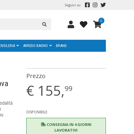
Seguici su
0
ENSILERIA
ARREDO BAGNO
BRAND
Prezzo
ova
€
155,
99
odalità
i
DISPONIBILE
mi
CONSEGNA IN 4 GIORNI
LAVORATIVI