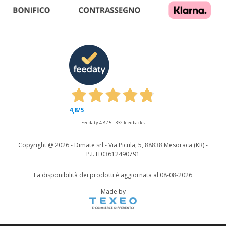
4,8
/5
Feedaty
4.8
/
5
-
332
feedbacks
Copyright @
2026 - Dimate srl - Via Picula, 5, 88838 Mesoraca (KR) -
P.I. IT03612490791
La disponibilità dei prodotti è aggiornata al 08-08-2026
Made by