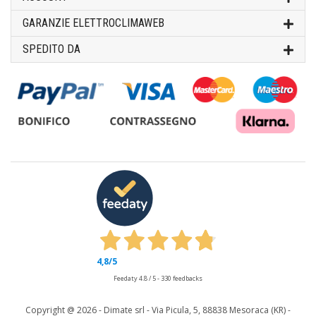
GARANZIE ELETTROCLIMAWEB
SPEDITO DA
4,8
/5
Feedaty
4.8
/
5
-
330
feedbacks
Copyright @
2026 - Dimate srl - Via Picula, 5, 88838 Mesoraca (KR) -