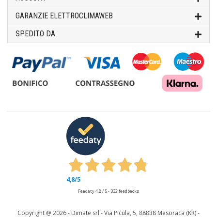
GARANZIE ELETTROCLIMAWEB
SPEDITO DA
4,8
/5
Feedaty
4.8
/
5
-
332
feedbacks
Copyright @
2026 - Dimate srl - Via Picula, 5, 88838 Mesoraca (KR) -