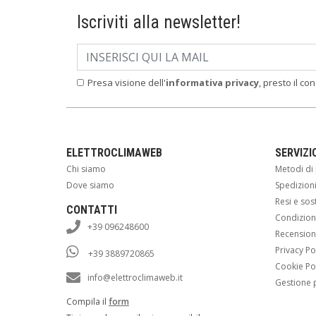
Iscriviti alla newsletter!
Presa visione dell'
informativa privacy
, presto il co
ELETTROCLIMAWEB
SERVIZI
Chi siamo
Metodi d
Dove siamo
Spedizion
Resi e sos
CONTATTI
Condizioni
+39 096248600
Recension
Privacy Po
+39 3889720865
Cookie Po
info@elettroclimaweb.it
Gestione 
Compila il
form