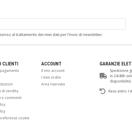
nsenso al trattamento dei miei dati per l'invio di newsletter.
O CLIENTI
ACCOUNT
GARANZIE ELE
i pagamento
Il mio account
Spedizione gr
In 24/48h sol
i
I miei ordini
disponibilit
tituzioni
Area riservata
 di vendita
Reso entro 14
i e commenti
licy
licy
preferenze cookie