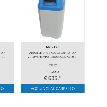
Idro Tec
TO A
ADDOLCITORE D'ACQUA CABINATO A
ADD
15 LT
VOLUME/TEMPO IDROS CAB30 AV 30 LT
03382
PREZZO
€ 635,
81
LO
AGGIUNGI AL CARRELLO
AG