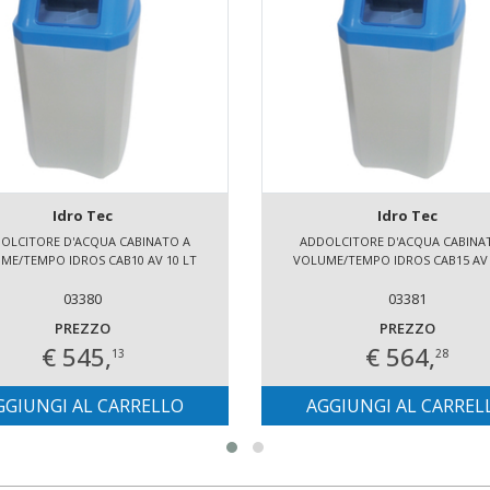
Idro Tec
Idro Tec
OLCITORE D'ACQUA CABINATO A
ADDOLCITORE D'ACQUA CABINA
ME/TEMPO IDROS CAB10 AV 10 LT
VOLUME/TEMPO IDROS CAB15 AV 
03380
03381
PREZZO
PREZZO
€ 545,
€ 564,
13
28
GGIUNGI AL CARRELLO
AGGIUNGI AL CARREL