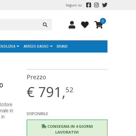
Seguici su
0
ENSILERIA
ARREDO BAGNO
BRAND
Prezzo
o
€
791,
52
lcitore
nale in
DISPONIBILE
 in
CONSEGNA IN 4 GIORNI
LAVORATIVI