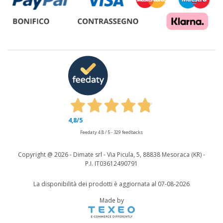
4,8
/5
Feedaty
4.8
/
5
-
329
feedbacks
Copyright @
2026 - Dimate srl - Via Picula, 5, 88838 Mesoraca (KR) -
P.I. IT03612490791
La disponibilità dei prodotti è aggiornata al 07-08-2026
Made by