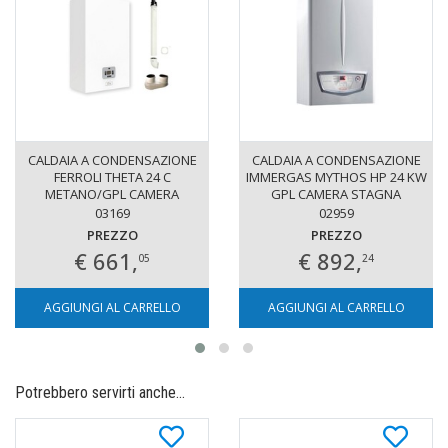
CALDAIA A CONDENSAZIONE
CALDAIA A CONDENSAZIONE
FERROLI THETA 24 C
IMMERGAS MYTHOS HP 24 KW
METANO/GPL CAMERA
GPL CAMERA STAGNA
STAGNA CON KIT FUMI
03169
02959
OMAGGIO
PREZZO
PREZZO
€ 661,
€ 892,
05
24
AGGIUNGI AL CARRELLO
AGGIUNGI AL CARRELLO
Potrebbero servirti anche...