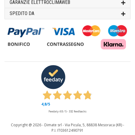
GARANZIE ELETTROCLIMAWEB
SPEDITO DA
4,8
/5
Feedaty
4.8
/
5
-
332
feedbacks
Copyright @
2026 - Dimate srl - Via Picula, 5, 88838 Mesoraca (KR) -
P.I. IT03612490791