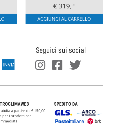
€ 319,
98
LO
AGGIUNGI AL CARRELLO
AG
Seguici sui social
TTROCLIMAWEB
SPEDITO DA
atuita a partire da € 150,00
o per i prodotti con
à immediata