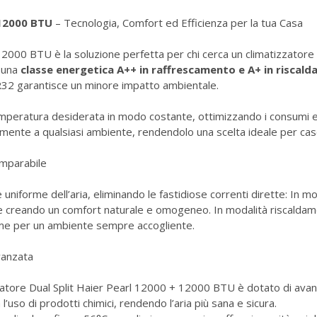
+ 12000 BTU
– Tecnologia, Comfort ed Efficienza per la tua Casa
12000 BTU è la soluzione perfetta per chi cerca un climatizzatore 
n una
classe energetica A++ in raffrescamento e A+ in riscal
 R32 garantisce un minore impatto ambientale.
emperatura desiderata in modo costante, ottimizzando i consumi e 
ente a qualsiasi ambiente, rendendolo una scelta ideale per case,
mparabile
uniforme dell’aria, eliminando le fastidiose correnti dirette: In mo
i e creando un comfort naturale e omogeneo. In modalità riscaldamen
rme per un ambiente sempre accogliente.
vanzata
izzatore Dual Split Haier Pearl 12000 + 12000 BTU è dotato di avanz
uso di prodotti chimici, rendendo l’aria più sana e sicura.