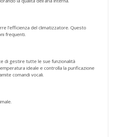
rando la qualità dell’aria interna.
re l’efficienza del climatizzatore. Questo
ni frequenti.
 di gestire tutte le sue funzionalità
peratura ideale e controlla la purificazione
ramite comandi vocali.
imale.