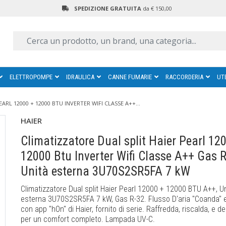
SPEDIZIONE GRATUITA
da € 150,00
ELETTROPOMPE
IDRAULICA
CANNE FUMARIE
RACCORDERIA
UT
RL 12000 + 12000 BTU INVERTER WIFI CLASSE A++...
HAIER
Climatizzatore Dual split Haier Pearl 12
12000 Btu Inverter Wifi Classe A++ Gas 
Unità esterna 3U70S2SR5FA 7 kW
Climatizzatore Dual split Haier Pearl 12000 + 12000 BTU A++, U
esterna 3U70S2SR5FA 7 kW, Gas R-32. Flusso D'aria "Coanda" e 
con app "hOn" di Haier, fornito di serie. Raffredda, riscalda, e d
per un comfort completo. Lampada UV-C.