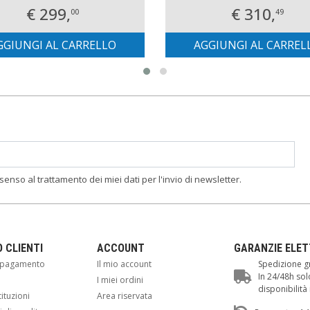
€ 299,
€ 310,
00
49
GGIUNGI AL CARRELLO
AGGIUNGI AL CARREL
nsenso al trattamento dei miei dati per l'invio di newsletter.
O CLIENTI
ACCOUNT
GARANZIE ELE
i pagamento
Il mio account
Spedizione gr
In 24/48h sol
i
I miei ordini
disponibilit
tituzioni
Area riservata