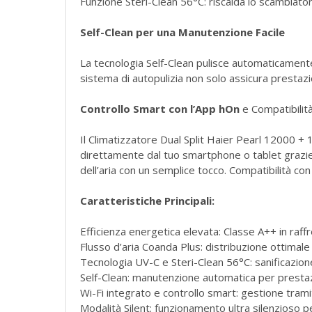
Funzione Steri-Clean 56°C: riscalda lo scambiatore
Self-Clean per una Manutenzione Facile
La tecnologia Self-Clean pulisce automaticamente
sistema di autopulizia non solo assicura prestazi
Controllo Smart con l’App hOn
e Compatibilità
Il Climatizzatore Dual Split Haier Pearl 12000 + 
direttamente dal tuo smartphone o tablet grazie
dell’aria con un semplice tocco. Compatibilità co
Caratteristiche Principali:
Efficienza energetica elevata: Classe A++ in raf
Flusso d’aria Coanda Plus: distribuzione ottimale 
Tecnologia UV-C e Steri-Clean 56°C: sanificazion
Self-Clean: manutenzione automatica per prestaz
Wi-Fi integrato e controllo smart: gestione tram
Modalità Silent: funzionamento ultra silenzioso p