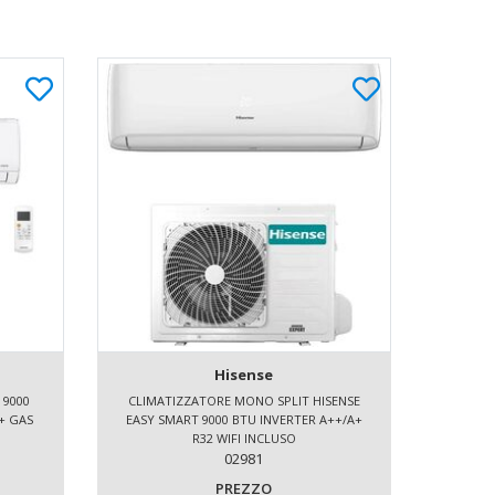
Hisense
 9000
CLIMATIZZATORE MONO SPLIT HISENSE
CLIMA
+ GAS
EASY SMART 9000 BTU INVERTER A++/A+
KW
R32 WIFI INCLUSO
I
02981
PREZZO