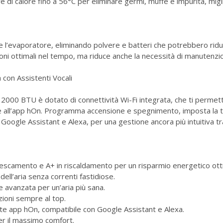
 di calore fino a 56°C per eliminare germi, muffe e impurità, miglio
 l’evaporatore, eliminando polvere e batteri che potrebbero ridur
oni ottimali nel tempo, ma riduce anche la necessità di manutenzio
 con Assistenti Vocali
12000 BTU è dotato di connettività Wi-Fi integrata, che ti permette
 all’app hOn. Programma accensione e spegnimento, imposta la tem
n Google Assistant e Alexa, per una gestione ancora più intuitiva t
frescamento e A+ in riscaldamento per un risparmio energetico ott
dell’aria senza correnti fastidiose.
e avanzata per un’aria più sana.
ioni sempre al top.
ite app hOn, compatibile con Google Assistant e Alexa.
er il massimo comfort.