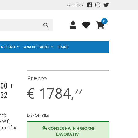
Seguici su
0
ENSILERIA
ARREDO BAGNO
BRAND
Prezzo
000 +
€
1784,
77
R32
nità
DISPONIBILE
Wifi,
eumidifica
CONSEGNA IN 4 GIORNI
LAVORATIVI