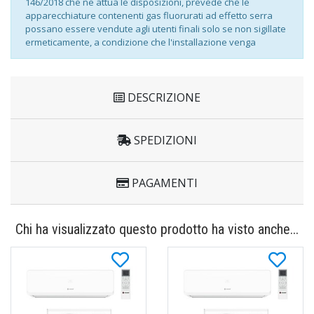
146/2018 che ne attua le disposizioni, prevede che le
apparecchiature contenenti gas fluorurati ad effetto serra
possano essere vendute agli utenti finali solo se non sigillate
ermeticamente, a condizione che l'installazione venga
effettuata da un'impresa certificata.
Di conseguenza, prima di completare l'ordine, sarà
necessario fornire una dichiarazione di impegno al rispetto
delle normative europee e nazionali relative all'installazione
DESCRIZIONE
dell'apparecchio.
Tale dichiarazione è fondamentale per concludere
correttamente l'acquisto.
SPEDIZIONI
PAGAMENTI
Chi ha visualizzato questo prodotto ha visto anche...