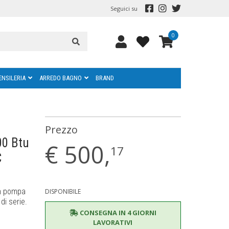
Seguici su
0
ENSILERIA
ARREDO BAGNO
BRAND
Prezzo
00 Btu
€
500,
17
C
in pompa
DISPONIBILE
di serie.
CONSEGNA IN 4 GIORNI
LAVORATIVI