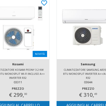
NOVITÀ
Kosami
Samsung
TIZZATORE KOSAMI PEONY 3.2 KW
CLIMATIZZATORE SAMSUNG AR35
BTU MONOSPLIT WI-FI INCLUSO A++
BTU MONOSPLIT INVERTER A++/A
INVERTER R32
R32
03311
03644
PREZZO
PREZZO
€ 299,
€ 310,
00
49
GGIUNGI AL CARRELLO
AGGIUNGI AL CARREL