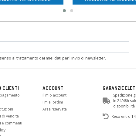
nsenso al trattamento dei miei dati per l'invio di newsletter.
O CLIENTI
ACCOUNT
GARANZIE ELE
i pagamento
Il mio account
Spedizione gr
In 24/48h sol
i
I miei ordini
disponibilit
tituzioni
Area riservata
 di vendita
Reso entro 14
i e commenti
licy