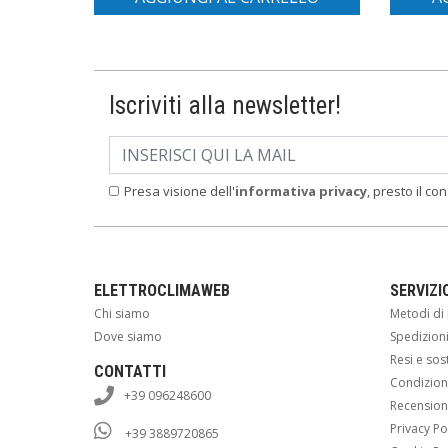
Iscriviti alla newsletter!
Presa visione dell'
informativa privacy
, presto il co
ELETTROCLIMAWEB
SERVIZI
Chi siamo
Metodi d
Dove siamo
Spedizion
Resi e sos
CONTATTI
Condizioni
+39 096248600
Recension
Privacy Po
+39 3889720865