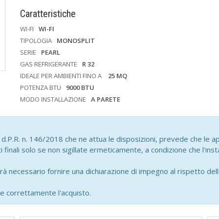
Caratteristiche
WI-FI
WI-FI
TIPOLOGIA
MONOSPLIT
SERIE
PEARL
GAS REFRIGERANTE
R 32
IDEALE PER AMBIENTI FINO A
25 MQ
POTENZA BTU
9000 BTU
MODO INSTALLAZIONE
A PARETE
.P.R. n. 146/2018 che ne attua le disposizioni, prevede che le ap
finali solo se non sigillate ermeticamente, a condizione che l'ins
rà necessario fornire una dichiarazione di impegno al rispetto del
e correttamente l'acquisto.