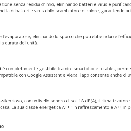
one senza residui chimici, eliminando batteri e virus e purificando
ita di batteri e virus dallo scambiatore di calore, garantendo aria
l’evaporatore, eliminando lo sporco che potrebbe ridurre l'efficie
a durata dell'unità.
0
è completamente gestibile tramite smartphone o tablet, permetten
Compatibile con Google Assistant e Alexa, l’app consente anche di u
ilenzioso, con un livello sonoro di soli 18 dB(A), il climatizzator
ua casa. La sua classe energetica A+++ in raffrescamento e A++ in 
00