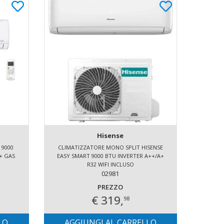
Hisense
 9000
CLIMATIZZATORE MONO SPLIT HISENSE
CLIMA
+ GAS
EASY SMART 9000 BTU INVERTER A++/A+
KW
R32 WIFI INCLUSO
I
02981
PREZZO
€ 319,
98
LO
AGGIUNGI AL CARRELLO
AG