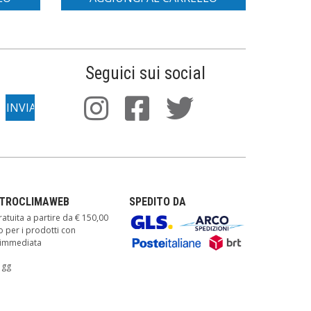
Seguici sui social
TTROCLIMAWEB
SPEDITO DA
atuita a partire da € 150,00
o per i prodotti con
à immediata
 gg