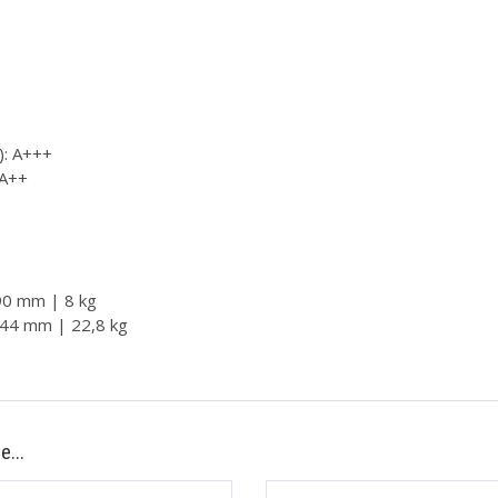
): A+++
 A++
290 mm | 8 kg
544 mm | 22,8 kg
e...