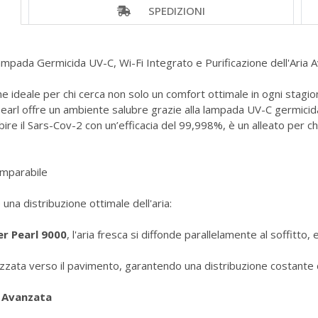
SPEDIZIONI
ampada Germicida UV-C, Wi-Fi Integrato e Purificazione dell'Aria
ne ideale per chi cerca non solo un comfort ottimale in ogni stagio
earl offre un ambiente salubre grazie alla lampada UV-C germicida, c
bire il Sars-Cov-2 con un’efficacia del 99,998%, è un alleato per c
mparabile
 una distribuzione ottimale dell'aria:
er Pearl 9000
, l'aria fresca si diffonde parallelamente al soffitto,
irizzata verso il pavimento, garantendo una distribuzione costante 
e Avanzata