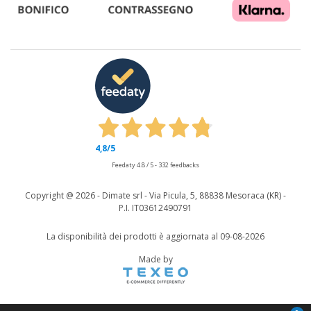
4,8
/5
Feedaty
4.8
/
5
-
332
feedbacks
Copyright @
2026 - Dimate srl - Via Picula, 5, 88838 Mesoraca (KR) -
P.I. IT03612490791
La disponibilità dei prodotti è aggiornata al 09-08-2026
Made by