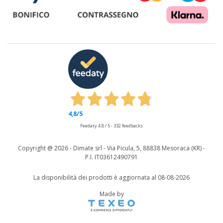
4,8
/5
Feedaty
4.8
/
5
-
332
feedbacks
Copyright @
2026 - Dimate srl - Via Picula, 5, 88838 Mesoraca (KR) -
P.I. IT03612490791
La disponibilità dei prodotti è aggiornata al 08-08-2026
Made by