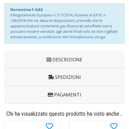
Normativa F-GAS
Il Regolamento Europeo n. 517/2014, insieme al d.P.R. n.
146/2018 che ne attua le disposizioni, prevede che le
apparecchiature contenenti gas fluorurati ad effetto serra
possano essere vendute agli utenti finali solo se non sigillate
ermeticamente, a condizione che l'installazione venga
effettuata da un'impresa certificata.
Di conseguenza, prima di completare l'ordine, sarà
necessario fornire una dichiarazione di impegno al rispetto
delle normative europee e nazionali relative all'installazione
DESCRIZIONE
dell'apparecchio.
Tale dichiarazione è fondamentale per concludere
correttamente l'acquisto.
SPEDIZIONI
PAGAMENTI
Chi ha visualizzato questo prodotto ha visto anche...