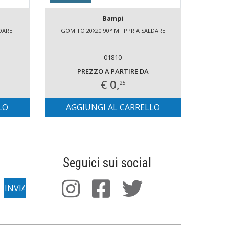
Bampi
LDARE
GOMITO 20X20 90° MF PPR A SALDARE
ROSET
01810
PREZZO A PARTIRE DA
€ 0,
25
LO
AGGIUNGI AL CARRELLO
AG
Seguici sui social