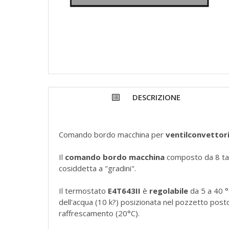
DESCRIZIONE
Comando bordo macchina per
ventilconvettori
Il
comando bordo macchina
composto da 8 tas
cosiddetta a "gradini".
Il termostato
E4T643II
è
regolabile
da 5 a 40 °
dell'acqua (10 k?) posizionata nel pozzetto posto
raffrescamento (20°C).