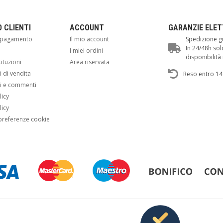
O CLIENTI
ACCOUNT
GARANZIE ELE
i pagamento
Il mio account
Spedizione gr
In 24/48h sol
i
I miei ordini
disponibilit
tituzioni
Area riservata
 di vendita
Reso entro 14
i e commenti
licy
licy
preferenze cookie