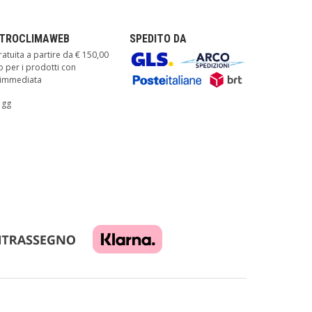
TTROCLIMAWEB
SPEDITO DA
atuita a partire da € 150,00
o per i prodotti con
à immediata
 gg