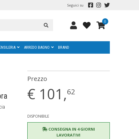
Seguici su
0
ENSILERIA
ARREDO BAGNO
BRAND
Prezzo
€
101,
62
bra
cia
DISPONIBILE
CONSEGNA IN 4 GIORNI
LAVORATIVI