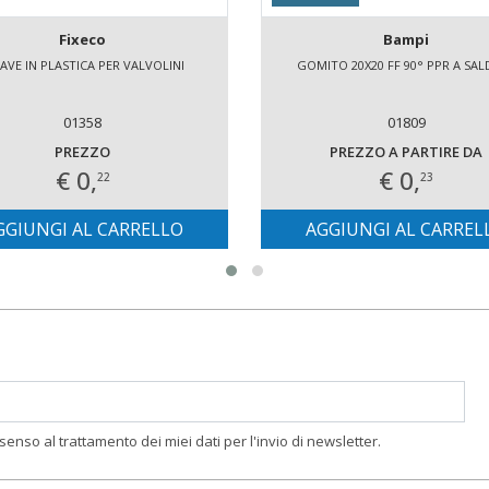
Fixeco
Bampi
AVE IN PLASTICA PER VALVOLINI
GOMITO 20X20 FF 90° PPR A SA
01358
01809
PREZZO
PREZZO A PARTIRE DA
€ 0,
€ 0,
22
23
GGIUNGI AL CARRELLO
AGGIUNGI AL CARREL
nsenso al trattamento dei miei dati per l'invio di newsletter.