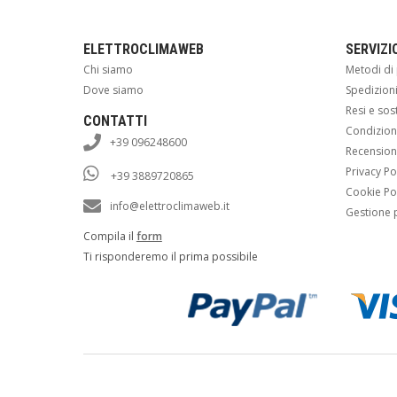
ELETTROCLIMAWEB
SERVIZI
Chi siamo
Metodi d
Dove siamo
Spedizion
Resi e sos
CONTATTI
Condizioni
+39 096248600
Recension
Privacy Po
+39 3889720865
Cookie Po
info@elettroclimaweb.it
Gestione 
Compila il
form
Ti risponderemo il prima possibile