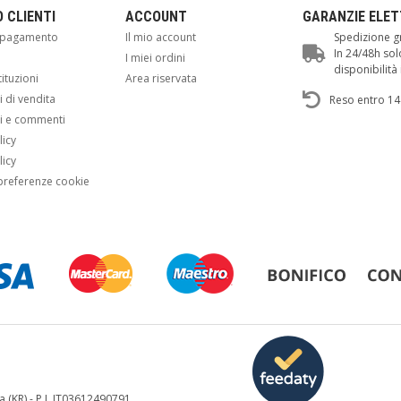
O CLIENTI
ACCOUNT
GARANZIE ELE
i pagamento
Il mio account
Spedizione gr
In 24/48h sol
i
I miei ordini
disponibilit
tituzioni
Area riservata
 di vendita
Reso entro 14
i e commenti
licy
licy
preferenze cookie
a (KR) - P.I. IT03612490791