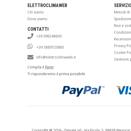
ELETTROCLIMAWEB
SERVIZI
Chi siamo
Metodi d
Dove siamo
Spedizion
Resi e sos
CONTATTI
Condizioni
+39 096248600
Recension
Privacy Po
+39 3889720865
Cookie Po
info@elettroclimaweb.it
Gestione 
Compila il
form
Ti risponderemo il prima possibile
Copyright @
2026 - Dimate srl - Via Picula, 5, 88838 Mesorac