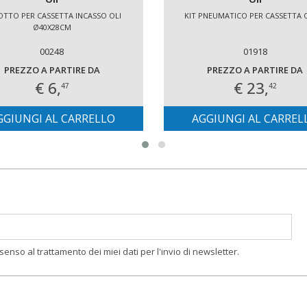
TTO PER CASSETTA INCASSO OLI
KIT PNEUMATICO PER CASSETTA O
Ø40X28CM
00248
01918
PREZZO A PARTIRE DA
PREZZO A PARTIRE DA
€ 6,
€ 23,
47
42
GGIUNGI AL CARRELLO
AGGIUNGI AL CARREL
nsenso al trattamento dei miei dati per l'invio di newsletter.