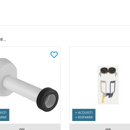
e...
ISTI
+ ACQUISTI
ARMI
+ RISPARMI
Oli
Oli