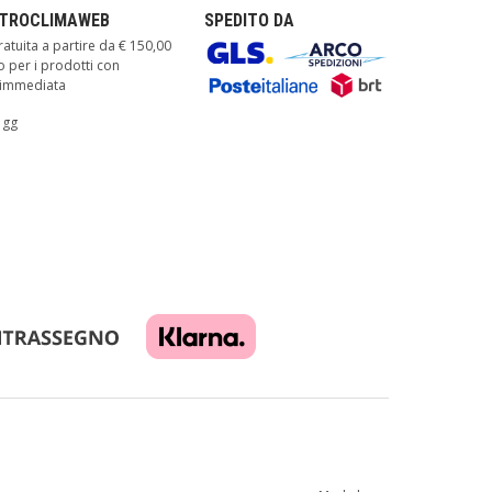
TTROCLIMAWEB
SPEDITO DA
atuita a partire da € 150,00
o per i prodotti con
à immediata
 gg