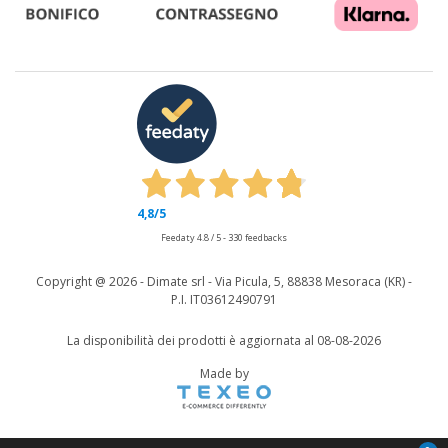
4,8
/5
Feedaty
4.8
/
5
-
330
feedbacks
Copyright @
2026 - Dimate srl - Via Picula, 5, 88838 Mesoraca (KR) -
P.I. IT03612490791
La disponibilità dei prodotti è aggiornata al 08-08-2026
Made by