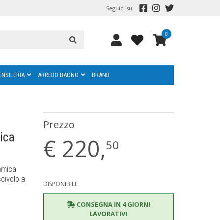
Seguici su
0
ENSILERIA
ARREDO BAGNO
BRAND
Prezzo
ica
€
220,
50
amica
scivolo a
DISPONIBILE
CONSEGNA IN 4 GIORNI
LAVORATIVI