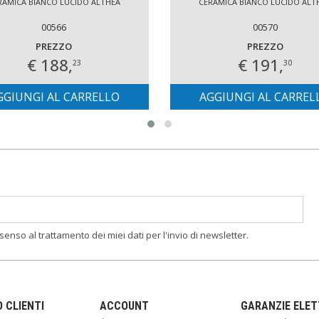
RAMICA BIANCO LUCIDO ALTHEA
CERAMICA BIANCO LUCIDO ALT
00566
00570
PREZZO
PREZZO
€ 188,
€ 191,
23
30
GGIUNGI AL CARRELLO
AGGIUNGI AL CARREL
nsenso al trattamento dei miei dati per l'invio di newsletter.
O CLIENTI
ACCOUNT
GARANZIE ELE