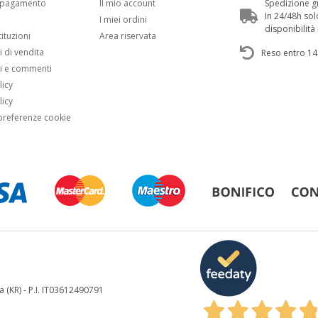
i pagamento
Il mio account
Spedizione gr
In 24/48h sol
i
I miei ordini
disponibilit
tituzioni
Area riservata
 di vendita
Reso entro 14
i e commenti
licy
licy
preferenze cookie
a (KR) - P.I. IT03612490791