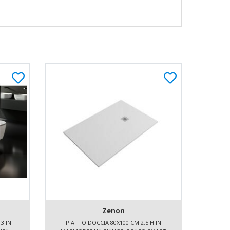
Zenon
3 IN
PIATTO DOCCIA 80X100 CM 2,5 H IN
PIAT