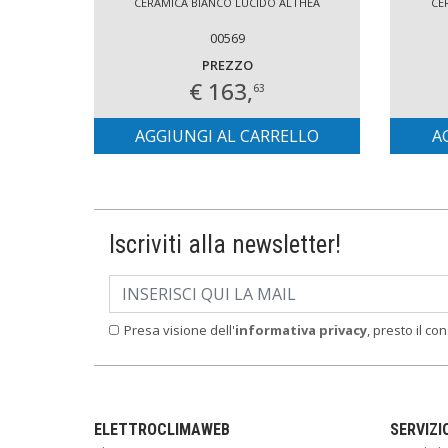
CERAMICA BIANCO LUCIDO ALTHEA
CE
00569
PREZZO
€ 163,
63
AGGIUNGI AL CARRELLO
A
Iscriviti alla newsletter!
Presa visione dell'
informativa privacy
, presto il co
ELETTROCLIMAWEB
SERVIZI