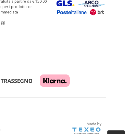
atuita a partire da € 150,00
o per i prodotti con
à immediata
 gg
Made by