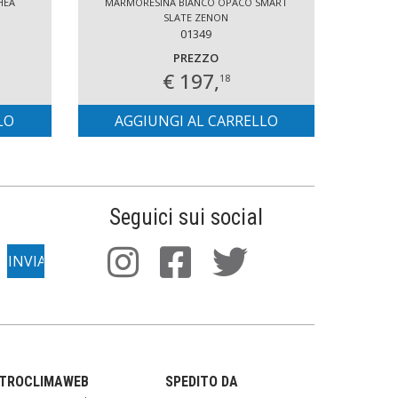
HEA
MARMORESINA BIANCO OPACO SMART
MARM
SLATE ZENON
01349
PREZZO
€ 197,
18
LO
AGGIUNGI AL CARRELLO
AG
Seguici sui social
TTROCLIMAWEB
SPEDITO DA