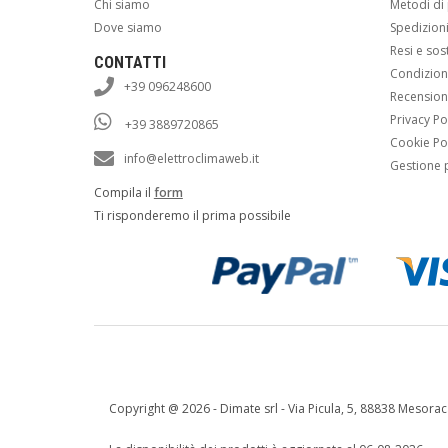
Chi siamo
Metodi d
Dove siamo
Spedizion
Resi e sos
CONTATTI
Condizioni
+39 096248600
Recension
Privacy Po
+39 3889720865
Cookie Po
info@elettroclimaweb.it
Gestione 
Compila il
form
Ti risponderemo il prima possibile
Copyright @
2026 - Dimate srl - Via Picula, 5, 88838 Mesorac