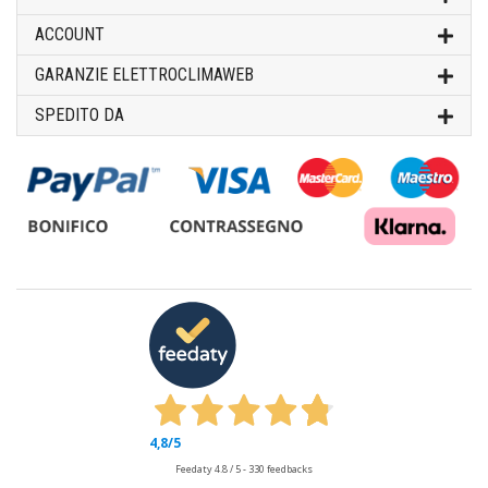
ACCOUNT
GARANZIE ELETTROCLIMAWEB
SPEDITO DA
4,8
/5
Feedaty
4.8
/
5
-
330
feedbacks