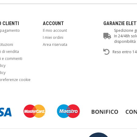
O CLIENTI
ACCOUNT
GARANZIE ELE
i pagamento
Il mio account
Spedizione gr
In 24/48h sol
i
I miei ordini
disponibilit
tituzioni
Area riservata
 di vendita
Reso entro 14
i e commenti
licy
licy
preferenze cookie