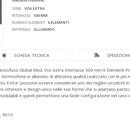
SERIE
VOX EXTRA
INTERASSE
500 MM
NUMERO ELEMENTI
6 ELEMENTI
MATERIALE
ALLUMINIO
SCHEDA TECNICA
SPEDIZION
ssofuso Global Mod. Vox extra Interasse 500 mm 6 Elementi Per 
n termosifone in alluminio di altissima qualità realizzato con le p
"Vox Extra" possono essere considerati uno dei migliori prodotti in t
ni ottenute e design unico nelle sue forme che si adattano partic
odulabili e quindi permettono una facile configurazione nel caso i
L 9010.