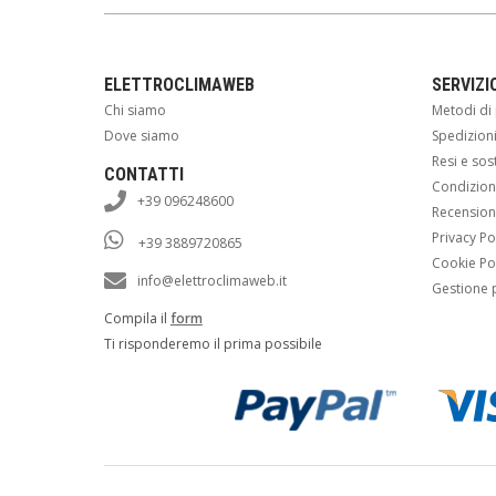
ELETTROCLIMAWEB
SERVIZI
Chi siamo
Metodi d
Dove siamo
Spedizion
Resi e sos
CONTATTI
Condizioni
+39 096248600
Recension
Privacy Po
+39 3889720865
Cookie Po
info@elettroclimaweb.it
Gestione 
Compila il
form
Ti risponderemo il prima possibile