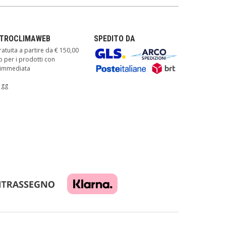
TTROCLIMAWEB
SPEDITO DA
atuita a partire da € 150,00
o per i prodotti con
à immediata
 gg