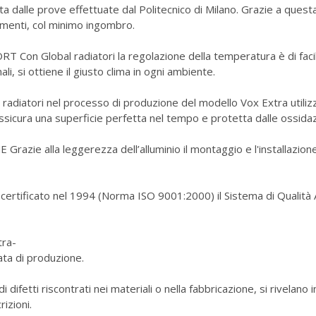
le prove effettuate dal Politecnico di Milano. Grazie a questa c
lementi, col minimo ingombro.
Global radiatori la regolazione della temperatura è di facil
, si ottiene il giusto clima in ogni ambiente.
tori nel processo di produzione del modello Vox Extra utilizza
icura una superficie perfetta nel tempo e protetta dalle ossidaz
ie alla leggerezza dell’alluminio il montaggio e l'installazione
rtificato nel 1994 (Norma ISO 9001:2000) il Sistema di Qualità
tra-
ata di produzione.
 difetti riscontrati nei materiali o nella fabbricazione, si rivelano 
izioni.