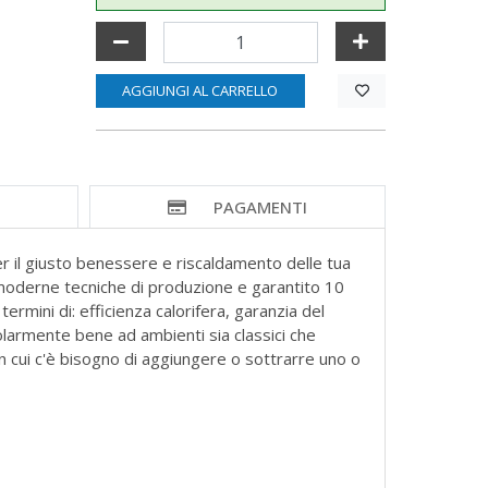
AGGIUNGI AL CARRELLO
I
PAGAMENTI
il giusto benessere e riscaldamento delle tua
iù moderne tecniche di produzione e garantito 10
ermini di: efficienza calorifera, garanzia del
olarmente bene ad ambienti sia classici che
n cui c'è bisogno di aggiungere o sottrarre uno o