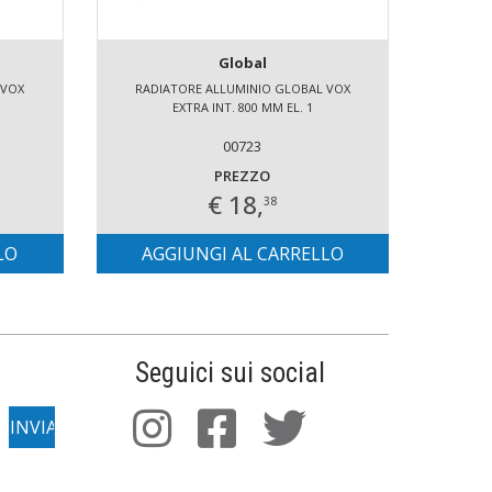
Global
 VOX
RADIATORE ALLUMINIO GLOBAL VOX
RADI
EXTRA INT. 800 MM EL. 1
00723
PREZZO
€ 18,
38
LO
AGGIUNGI AL CARRELLO
AG
Seguici sui social