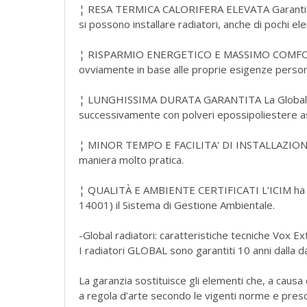
¦ RESA TERMICA CALORIFERA ELEVATA Garantita dal
si possono installare radiatori, anche di pochi e
¦ RISPARMIO ENERGETICO E MASSIMO COMFORT Con 
ovviamente in base alle proprie esigenze personali
¦ LUNGHISSIMA DURATA GARANTITA La Global radia
successivamente con polveri epossipoliestere ass
¦ MINOR TEMPO E FACILITA' DI INSTALLAZIONE Graz
maniera molto pratica.
¦ QUALITÀ E AMBIENTE CERTIFICATI L’ICIM ha ce
14001) il Sistema di Gestione Ambientale.
-Global radiatori: caratteristiche tecniche Vox Ex
I radiatori GLOBAL sono garantiti 10 anni dalla d
La garanzia sostituisce gli elementi che, a causa di
a regola d’arte secondo le vigenti norme e prescr