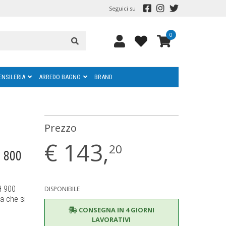
Seguici su
0
ENSILERIA
ARREDO BAGNO
BRAND
Prezzo
€
143,
20
. 800
H 900
DISPONIBILE
a che si
CONSEGNA IN 4 GIORNI
LAVORATIVI