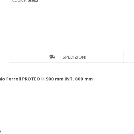
CODICE:
03932
SPEDIZIONI
inio Ferroli PROTEO H 900 mm INT. 800 mm
9