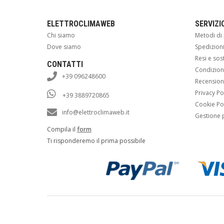
ELETTROCLIMAWEB
SERVIZI
Chi siamo
Metodi d
Dove siamo
Spedizion
Resi e sos
CONTATTI
Condizioni
+39 096248600
Recension
Privacy Po
+39 3889720865
Cookie Po
info@elettroclimaweb.it
Gestione 
Compila il
form
Ti risponderemo il prima possibile