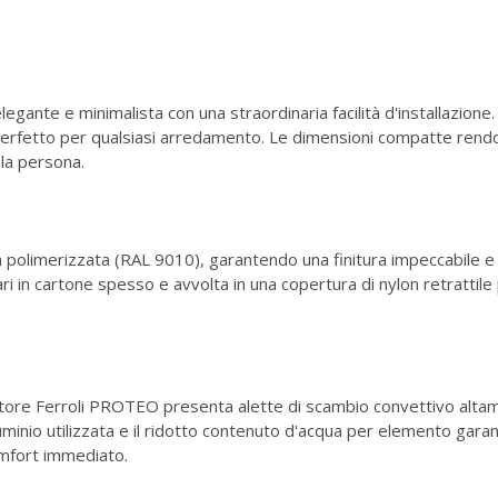
gante e minimalista con una straordinaria facilità d'installazione
, perfetto per qualsiasi arredamento. Le dimensioni compatte re
ola persona.
 polimerizzata (RAL 9010), garantendo una finitura impeccabile e r
ri in cartone spesso e avvolta in una copertura di nylon retrattil
iatore Ferroli PROTEO presenta alette di scambio convettivo altam
lluminio utilizzata e il ridotto contenuto d'acqua per elemento ga
omfort immediato.