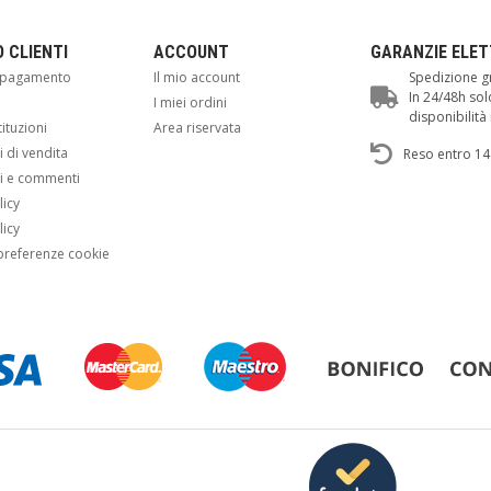
O CLIENTI
ACCOUNT
GARANZIE ELE
i pagamento
Il mio account
Spedizione gr
In 24/48h sol
i
I miei ordini
disponibilit
tituzioni
Area riservata
 di vendita
Reso entro 14
i e commenti
licy
licy
preferenze cookie