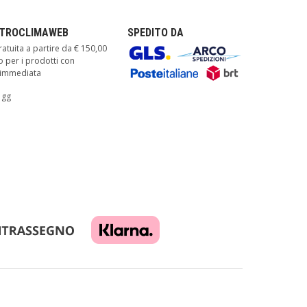
TTROCLIMAWEB
SPEDITO DA
atuita a partire da € 150,00
o per i prodotti con
à immediata
 gg