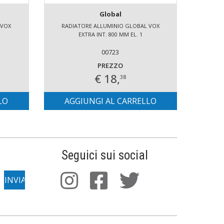
Global
 VOX
RADIATORE ALLUMINIO GLOBAL VOX
RADI
EXTRA INT. 800 MM EL. 1
00723
PREZZO
€ 18,
38
LO
AGGIUNGI AL CARRELLO
AG
Seguici sui social