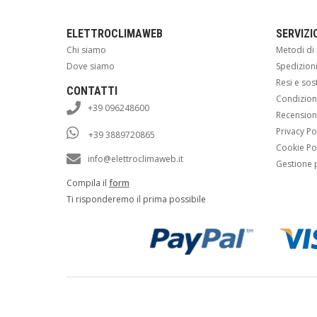
ELETTROCLIMAWEB
SERVIZI
Chi siamo
Metodi d
Dove siamo
Spedizion
Resi e sos
CONTATTI
Condizioni
+39 096248600
Recension
Privacy Po
+39 3889720865
Cookie Po
info@elettroclimaweb.it
Gestione 
Compila il
form
Ti risponderemo il prima possibile