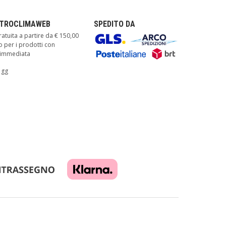
TTROCLIMAWEB
SPEDITO DA
atuita a partire da € 150,00
o per i prodotti con
à immediata
 gg