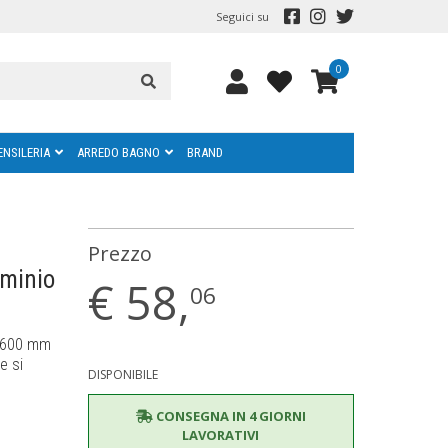
Seguici su
0
ENSILERIA
ARREDO BAGNO
BRAND
Prezzo
uminio
€
58,
06
H 600 mm
e si
DISPONIBILE
CONSEGNA IN 4 GIORNI
LAVORATIVI