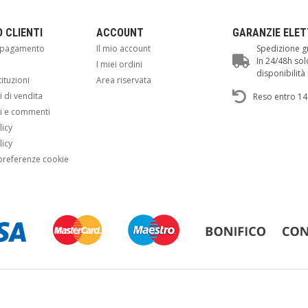
O CLIENTI
ACCOUNT
GARANZIE ELE
i pagamento
Il mio account
Spedizione gr
In 24/48h sol
i
I miei ordini
disponibilit
tituzioni
Area riservata
 di vendita
Reso entro 14
i e commenti
licy
licy
preferenze cookie