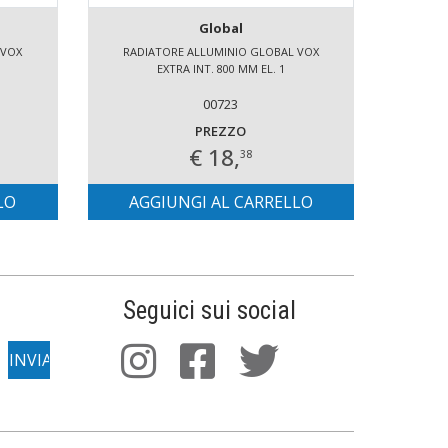
Global
 VOX
RADIATORE ALLUMINIO GLOBAL VOX
RADI
EXTRA INT. 800 MM EL. 1
00723
PREZZO
€ 18,
38
LO
AGGIUNGI AL CARRELLO
AG
Seguici sui social