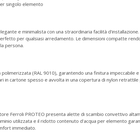
i per singolo elemento
gante e minimalista con una straordinaria facilità d'installazione
, perfetto per qualsiasi arredamento. Le dimensioni compatte re
ola persona.
 polimerizzata (RAL 9010), garantendo una finitura impeccabile e r
ri in cartone spesso e avvolta in una copertura di nylon retrattil
iatore Ferroli PROTEO presenta alette di scambio convettivo altam
lluminio utilizzata e il ridotto contenuto d'acqua per elemento ga
omfort immediato.