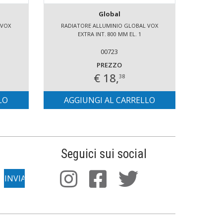
Global
 VOX
RADIATORE ALLUMINIO GLOBAL VOX
RADI
EXTRA INT. 800 MM EL. 1
00723
PREZZO
€ 18,
38
LO
AGGIUNGI AL CARRELLO
AG
Seguici sui social