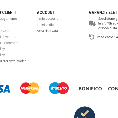
O CLIENTI
ACCOUNT
GARANZIE ELE
i pagamento
Il mio account
Spedizione gr
In 24/48h sol
i
I miei ordini
disponibilit
tituzioni
Area riservata
 di vendita
Reso entro 14
i e commenti
licy
licy
preferenze cookie