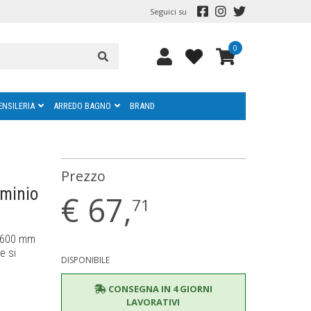
Seguici su
0
ENSILERIA
ARREDO BAGNO
BRAND
Prezzo
uminio
€
67,
71
H 600 mm
e si
DISPONIBILE
CONSEGNA IN 4 GIORNI
LAVORATIVI