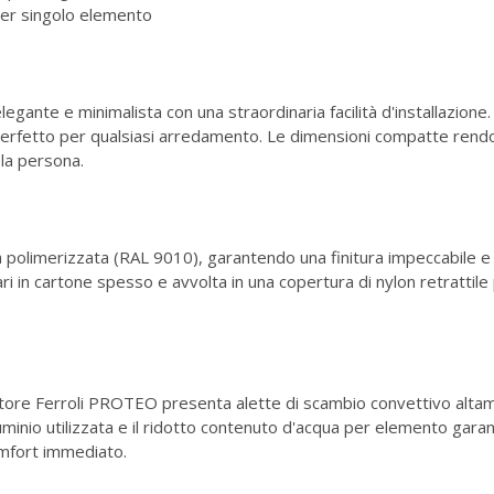
i per singolo elemento
gante e minimalista con una straordinaria facilità d'installazione
, perfetto per qualsiasi arredamento. Le dimensioni compatte re
ola persona.
 polimerizzata (RAL 9010), garantendo una finitura impeccabile e r
ri in cartone spesso e avvolta in una copertura di nylon retrattil
iatore Ferroli PROTEO presenta alette di scambio convettivo altam
lluminio utilizzata e il ridotto contenuto d'acqua per elemento ga
omfort immediato.