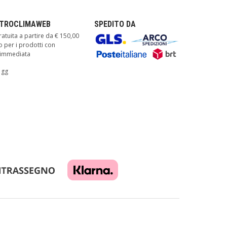
TTROCLIMAWEB
SPEDITO DA
atuita a partire da € 150,00
o per i prodotti con
à immediata
 gg