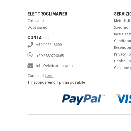
ELETTROCLIMAWEB
SERVIZI
Chi siamo
Metodi d
Dove siamo
Spedizion
Resi e sos
CONTATTI
Condizioni
+39 096248600
Recension
Privacy Po
+39 3889720865
Cookie Po
info@elettroclimaweb.it
Gestione 
Compila il
form
Ti risponderemo il prima possibile