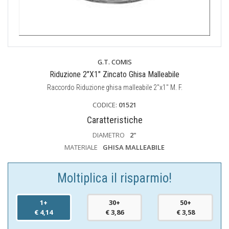
G.T. COMIS
Riduzione 2"X1" Zincato Ghisa Malleabile
Raccordo Riduzione ghisa malleabile 2"x1" M. F.
CODICE:
01521
Caratteristiche
DIAMETRO
2"
MATERIALE
GHISA MALLEABILE
Moltiplica il risparmio!
1+
30+
50+
€ 4,14
€ 3,86
€ 3,58