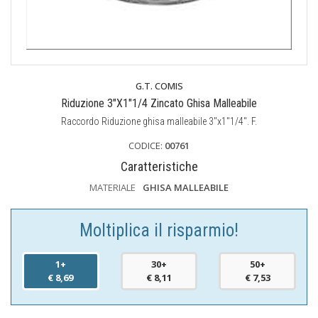
G.T. COMIS
Riduzione 3"X1"1/4 Zincato Ghisa Malleabile
Raccordo Riduzione ghisa malleabile 3"x1"1/4". F.
CODICE:
00761
Caratteristiche
MATERIALE
GHISA MALLEABILE
Moltiplica il risparmio!
1+
30+
50+
€ 8,69
€ 8,11
€ 7,53