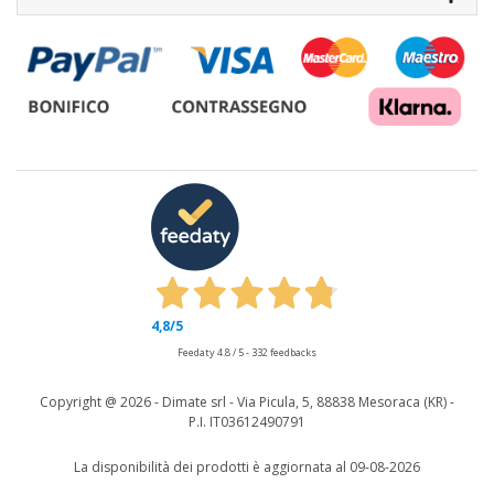
4,8
/5
Feedaty
4.8
/
5
-
332
feedbacks
Copyright @
2026 - Dimate srl - Via Picula, 5, 88838 Mesoraca (KR) -
P.I. IT03612490791
La disponibilità dei prodotti è aggiornata al 09-08-2026