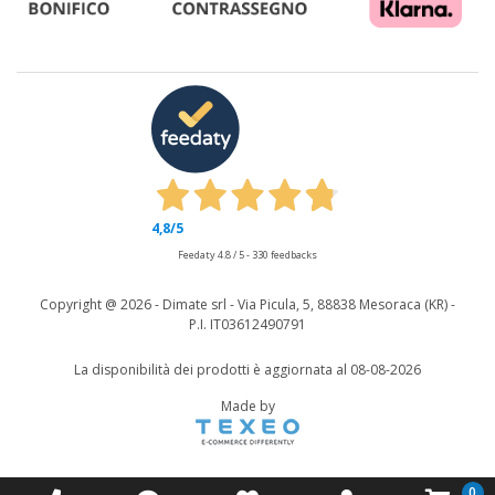
4,8
/5
Feedaty
4.8
/
5
-
330
feedbacks
Copyright @
2026 - Dimate srl - Via Picula, 5, 88838 Mesoraca (KR) -
P.I. IT03612490791
La disponibilità dei prodotti è aggiornata al 08-08-2026
Made by
0