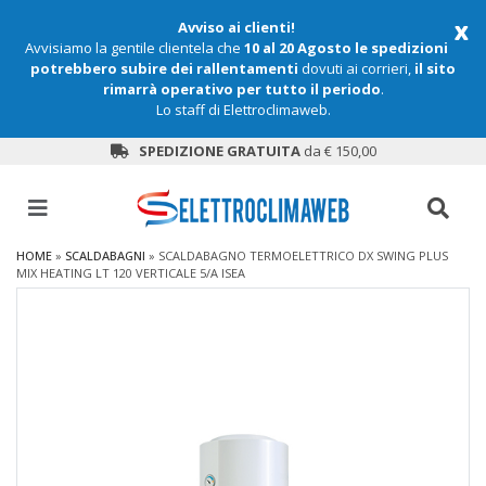
x
Avviso ai clienti!
Avvisiamo la gentile clientela che
10 al 20 Agosto le spedizioni
potrebbero subire dei rallentamenti
dovuti ai corrieri,
il sito
rimarrà operativo per tutto il periodo
.
Lo staff di Elettroclimaweb.
SPEDIZIONE GRATUITA
da € 150,00
HOME
»
SCALDABAGNI
»
SCALDABAGNO TERMOELETTRICO DX SWING PLUS
MIX HEATING LT 120 VERTICALE 5/A ISEA