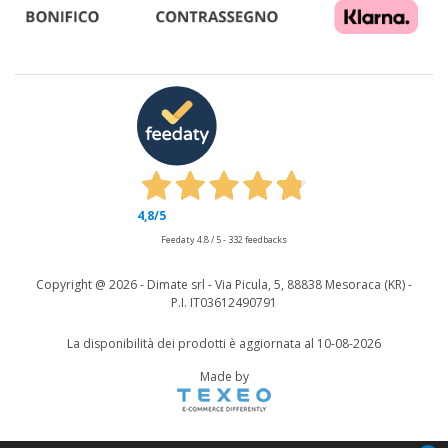
4,8
/5
Feedaty
4.8
/
5
-
332
feedbacks
Copyright @
2026 - Dimate srl - Via Picula, 5, 88838 Mesoraca (KR) -
P.I. IT03612490791
La disponibilità dei prodotti è aggiornata al 10-08-2026
Made by