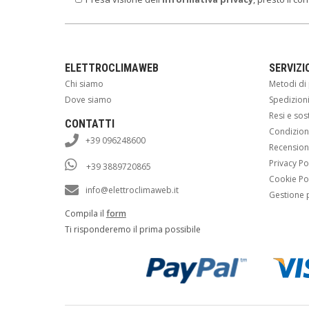
ELETTROCLIMAWEB
SERVIZI
Chi siamo
Metodi d
Dove siamo
Spedizion
Resi e sos
CONTATTI
Condizioni
+39 096248600
Recension
Privacy Po
+39 3889720865
Cookie Po
info@elettroclimaweb.it
Gestione 
Compila il
form
Ti risponderemo il prima possibile