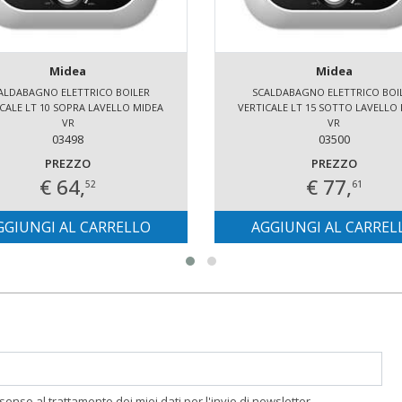
Midea
Midea
ALDABAGNO ELETTRICO BOILER
SCALDABAGNO ELETTRICO BOI
CALE LT 10 SOPRA LAVELLO MIDEA
VERTICALE LT 15 SOTTO LAVELLO
VR
VR
03498
03500
PREZZO
PREZZO
€ 64,
€ 77,
52
61
GGIUNGI AL CARRELLO
AGGIUNGI AL CARREL
nsenso al trattamento dei miei dati per l'invio di newsletter.