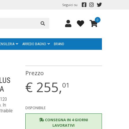
Seguici su
0
ENSILERIA
ARREDO BAGNO
BRAND
Prezzo
PLUS
€
255,
01
EA
 120
. In
DISPONIBILE
traibile
CONSEGNA IN 4 GIORNI
LAVORATIVI