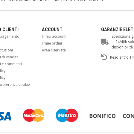
O CLIENTI
ACCOUNT
GARANZIE ELE
i pagamento
Il mio account
Spedizione gr
In 24/48h sol
i
I miei ordini
disponibilit
tituzioni
Area riservata
 di vendita
Reso entro 14
i e commenti
licy
licy
preferenze cookie