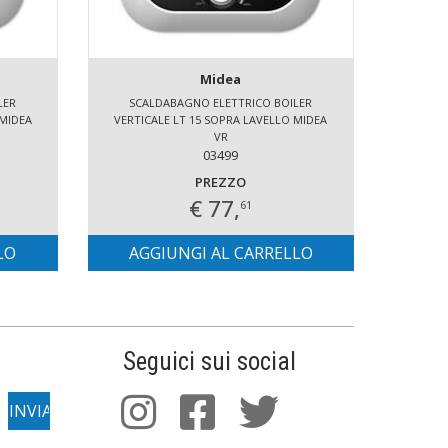
Midea
LER
SCALDABAGNO ELETTRICO BOILER
SCALD
 MIDEA
VERTICALE LT 15 SOPRA LAVELLO MIDEA
SWING
VR
03499
PREZZO
€ 77,
61
LO
AGGIUNGI AL CARRELLO
AG
Seguici sui social