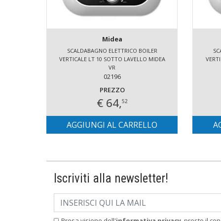
Midea
SCALDABAGNO ELETTRICO BOILER
SC
VERTICALE LT 10 SOTTO LAVELLO MIDEA
VERTI
VR
02196
PREZZO
€ 64,
52
AGGIUNGI AL CARRELLO
A
Iscriviti alla newsletter!
Presa visione dell'
informativa privacy
, presto il co