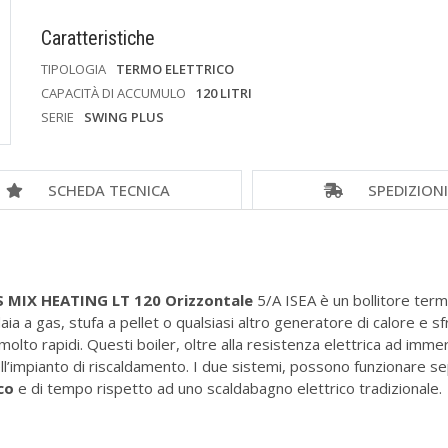
Caratteristiche
TIPOLOGIA
TERMO ELETTRICO
CAPACITÀ DI ACCUMULO
120 LITRI
SERIE
SWING PLUS
SCHEDA TECNICA
SPEDIZION
 MIX HEATING LT 120 Orizzontale
5/A ISEA è un bollitore term
 a gas, stufa a pellet o qualsiasi altro generatore di calore e sf
olto rapidi. Questi boiler, oltre alla resistenza elettrica ad imme
 dell’impianto di riscaldamento. I due sistemi, possono funziona
ico
e di tempo rispetto ad uno scaldabagno elettrico tradizionale.