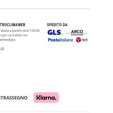
TTROCLIMAWEB
SPEDITO DA
atuita a partire da € 150,00
o per i prodotti con
à immediata
 gg