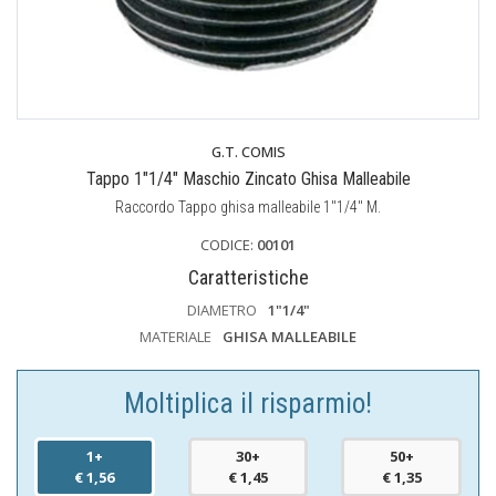
G.T. COMIS
Tappo 1"1/4" Maschio Zincato Ghisa Malleabile
Raccordo Tappo ghisa malleabile 1"1/4" M.
CODICE:
00101
Caratteristiche
DIAMETRO
1"1/4"
MATERIALE
GHISA MALLEABILE
Moltiplica il risparmio!
1+
30+
50+
€ 1,56
€ 1,45
€ 1,35