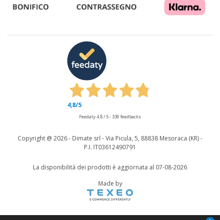
4,8
/5
Feedaty
4.8
/
5
-
330
feedbacks
Copyright @
2026 - Dimate srl - Via Picula, 5, 88838 Mesoraca (KR) -
P.I. IT03612490791
La disponibilità dei prodotti è aggiornata al 07-08-2026
Made by