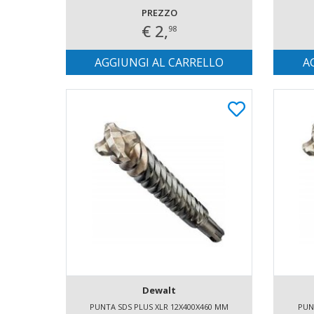
PREZZO
€ 2,
98
AGGIUNGI AL CARRELLO
A
Dewalt
PUNTA SDS PLUS XLR 12X400X460 MM
PUN