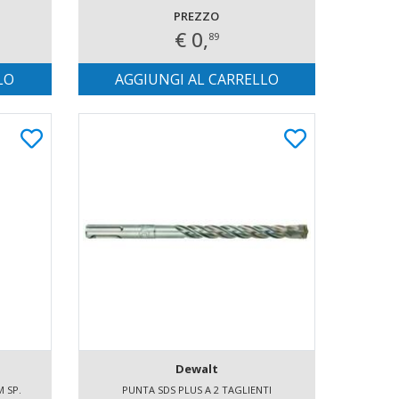
PREZZO
€ 0,
89
LO
AGGIUNGI AL CARRELLO
Dewalt
 SP.
PUNTA SDS PLUS A 2 TAGLIENTI