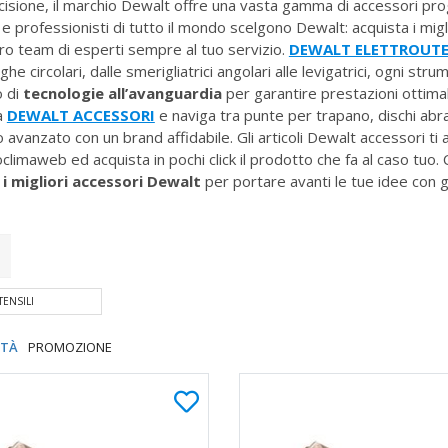
ecisione, il marchio Dewalt offre una vasta gamma di accessori pro
rai e professionisti di tutto il mondo scelgono Dewalt: acquista i mi
stro team di esperti sempre al tuo servizio.
DEWALT ELETTROUTE
eghe circolari, dalle smerigliatrici angolari alle levigatrici, ogni st
o di
tecnologie all’avanguardia
per garantire prestazioni ottimal
ia
DEWALT ACCESSORI
e naviga tra punte per trapano, dischi abra
lo avanzato con un brand affidabile. Gli articoli Dewalt accessori t
ttroclimaweb ed acquista in pochi click il prodotto che fa al caso tuo
i migliori accessori Dewalt
per portare avanti le tue idee con gli
ENSILI
ITÀ
PROMOZIONE