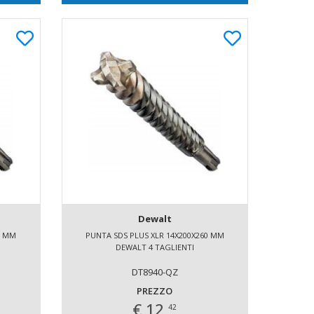
Dewalt
0 MM
PUNTA SDS PLUS XLR 14X200X260 MM
DEWALT 4 TAGLIENTI
DT8940-QZ
PREZZO
€ 12,
42