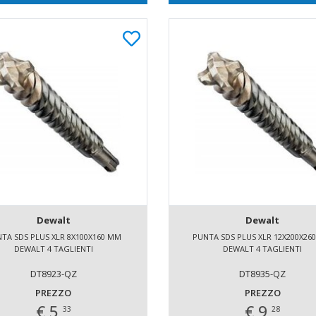
Dewalt
Dewalt
TA SDS PLUS XLR 8X100X160 MM
PUNTA SDS PLUS XLR 12X200X26
DEWALT 4 TAGLIENTI
DEWALT 4 TAGLIENTI
DT8923-QZ
DT8935-QZ
PREZZO
PREZZO
€ 5,
€ 9,
33
28