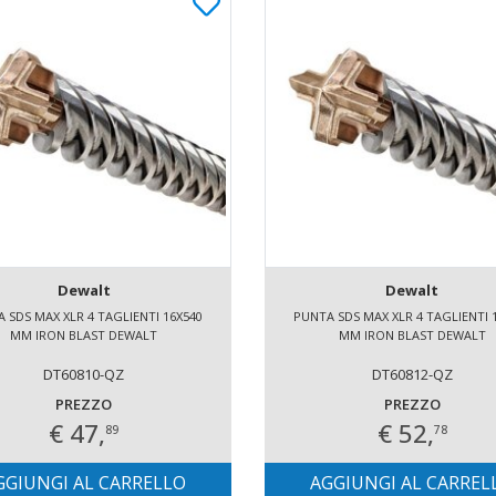
Dewalt
Dewalt
 SDS MAX XLR 4 TAGLIENTI 16X540
PUNTA SDS MAX XLR 4 TAGLIENTI 
MM IRON BLAST DEWALT
MM IRON BLAST DEWALT
DT60810-QZ
DT60812-QZ
PREZZO
PREZZO
€ 47,
€ 52,
89
78
GGIUNGI AL CARRELLO
AGGIUNGI AL CARREL