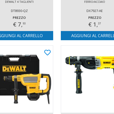
DEWALT 4 TAGLIENTI
FERRO/ACCIAIO
DT8930-QZ
DX7927-AE
PREZZO
PREZZO
€ 7,
€ 1,
93
37
GGIUNGI AL CARRELLO
AGGIUNGI AL CARREL