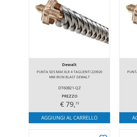
Dewalt
PUNTA SDS MAX XLR 4 TAGLIENTI 22X920
PUNTA
MM IRON BLAST DEWALT
DT60821-QZ
PREZZO
€ 79,
33
AGGIUNGI AL CARRELLO
A