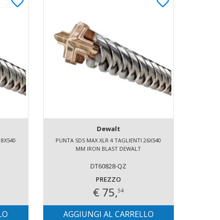
Dewalt
18X540
PUNTA SDS MAX XLR 4 TAGLIENTI 26X540
MM IRON BLAST DEWALT
DT60828-QZ
PREZZO
€ 75,
54
LO
AGGIUNGI AL CARRELLO