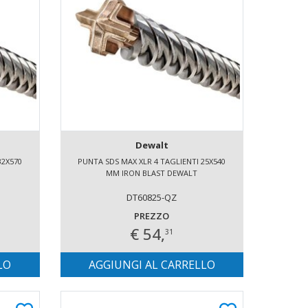
Dewalt
32X570
PUNTA SDS MAX XLR 4 TAGLIENTI 25X540
MM IRON BLAST DEWALT
DT60825-QZ
PREZZO
€ 54,
31
LO
AGGIUNGI AL CARRELLO