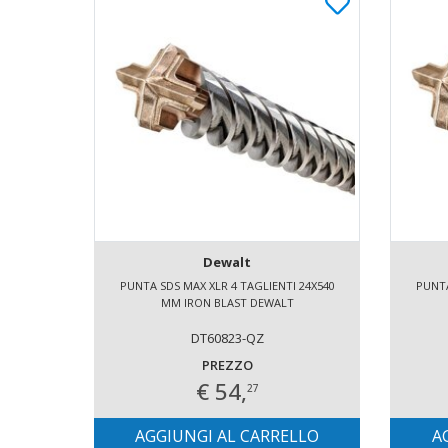
Dewalt
PUNTA SDS MAX XLR 4 TAGLIENTI 24X540
PUNTA
MM IRON BLAST DEWALT
DT60823-QZ
PREZZO
€ 54,
27
AGGIUNGI AL CARRELLO
A