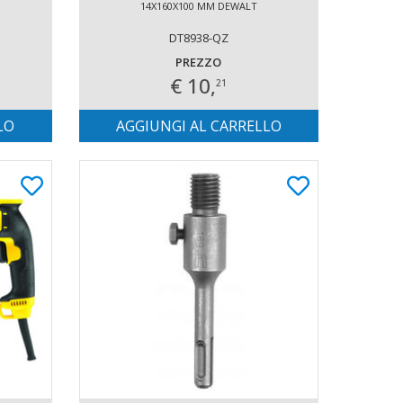
14X160X100 MM DEWALT
DT8938-QZ
PREZZO
€ 10,
21
LO
AGGIUNGI AL CARRELLO