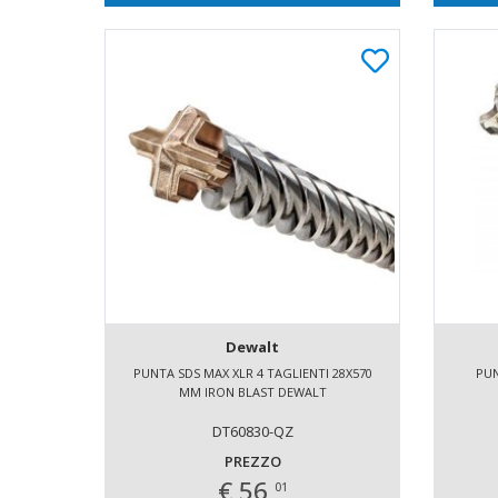
Dewalt
PUNTA SDS MAX XLR 4 TAGLIENTI 28X570
PUN
MM IRON BLAST DEWALT
DT60830-QZ
PREZZO
€ 56,
01