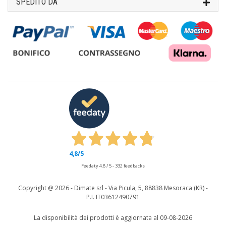
SPEDITO DA
4,8
/5
Feedaty
4.8
/
5
-
332
feedbacks
Copyright @
2026 - Dimate srl - Via Picula, 5, 88838 Mesoraca (KR) -
P.I. IT03612490791
La disponibilità dei prodotti è aggiornata al 09-08-2026