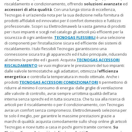
riscaldamento e condizionamento, offrendo
soluzioni avanzate
ed
accessori di alta qualità
. Con una lunga storia di eccellenza,
Tecnogas è un’azienda nota per la sua dedizione nella fornitura di
prodotti affidabili ed innovativi per il comfort domestico e l’utilizzo
professionale. Scopri su Elettroclimaweb la vasta gamma di prodotti
per i tuoi impianti e scegli nel catalogo gli articoli più efficienti per la
sicurezza di ogni ambiente.
TECNOGAS FLESSIBILI
è una selezione
di componenti per l’installazione sicura ed efficiente dei sistemi di
riscaldamento. I tubi flessibili Tecnogas garantiscono una
connessione sicura tra gli apparecchi ed il tubo principale, riducendo
al minimo le perdite ed i guasti. Acquista
TECNOGAS ACCESSORI
RISCALDAMENTO
se vuoi migliorare le prestazioni del tuo impianti:
dalle valvole termostatiche agli adattatori, ottimizza l’
efficienza
energetica
e controlla la temperatura in modo ottimale. Anche i
prodotti
TECNOGAS ACCESSORI CONDIZIONATORI
ti permettono di
ridurre al minimo il consumo di energia: dalle griglie di ventilazione
alle valvole di controllo, avrai sempre un’ottima qualità dell’aria
interna senza sprechi ed in tutta sicurezza. Che tu sia alla ricerca di
articoli per il riscaldamento o per il condizionamento, con Tecnogas
avrai un comfort senza compromessi. Elettroclimaweb seleziona per
te solo il meglio, per garantire le massime prestazioni grazie a
marchi di qualità: acquista comodamente sullo shop online gli articoli
Tecnogas e ricevi tutto a casa in pochi giorni tramite corriere.
Su