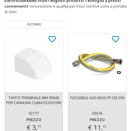
Elettroclimaweb trovi i migliori prodotti Tecnogas a prezzi
convenienti
: innovazione e qualità per il tuo comfort sono a portata
di click!
FLESSIBILI
TAPPO TERMINALE MM 90X65
FLESSIBILE GAS INOX FF CM 200
PER CANALINA CLIMATIZZATORE
02177
02676
PREZZO
PREZZO
€ 3,
€ 11,
01
61